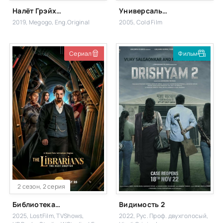
Налёт Грэйхаундов
Универсальный боец
2019, Megogo, Eng.Original
2005, Cold Film
Сериал
Фильм
2 сезон, 2 серия
Библиотекари: Следующая глава
Видимость 2
2025, LostFilm, TVShows,
2022, Рус. Проф. двухголосый,