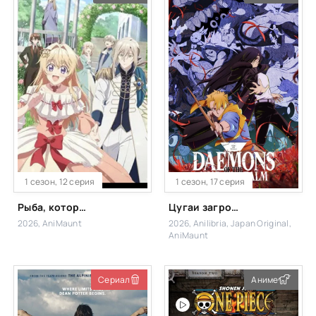
1 сезон, 12 серия
1 сезон, 17 серия
Рыба, которую я упустила, большая, но я поймала другую, больше
Цугаи загробного мира
2026, AniMaunt
2026, Anilibria, Japan Original,
AniMaunt
Сериал
Аниме