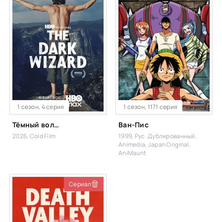
1 сезон, 4 серия
1 сезон, 1171 серия
Тёмный волшебник
Ван-Пис
2026, Cold Film
1999, Рус. Дублированный,
Animedia, Japan Original,
AniMaunt
Сериал