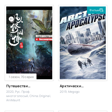
Фильм
1 сезон, 70 серия
Путешествие к бессмертию
Арктический апокалипсис
2020, Рус. Проф.
2019, Megogo
многоголосый, China.Original,
AniMaunt