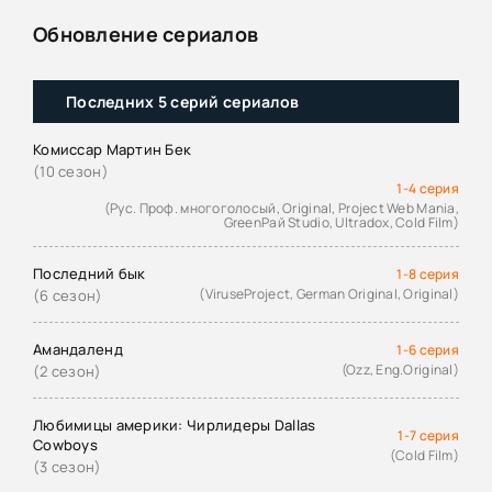
Обновление сериалов
Последних 5 серий сериалов
Комиссар Мартин Бек
(10 сезон)
1-4 серия
(Рус. Проф. многоголосый, Original, Project Web Mania,
GreenРай Studio, Ultradox, Cold Film)
Последний бык
1-8 серия
(ViruseProject, German Original, Original)
(6 сезон)
Амандаленд
1-6 серия
(Ozz, Eng.Original)
(2 сезон)
Любимицы америки: Чирлидеры Dallas
1-7 серия
Cowboys
(Cold Film)
(3 сезон)