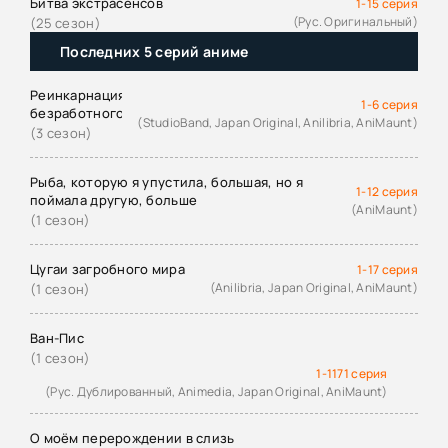
Битва экстрасенсов
1-15 серия
(Рус. Оригинальный)
(25 сезон)
Последних 5 серий аниме
Реинкарнация
1-6 серия
безработного
(StudioBand, Japan Original, Anilibria, AniMaunt)
(3 сезон)
Рыба, которую я упустила, большая, но я
1-12 серия
поймала другую, больше
(AniMaunt)
(1 сезон)
Цугаи загробного мира
1-17 серия
(Anilibria, Japan Original, AniMaunt)
(1 сезон)
Ван-Пис
(1 сезон)
1-1171 серия
(Рус. Дублированный, Animedia, Japan Original, AniMaunt)
О моём перерождении в слизь