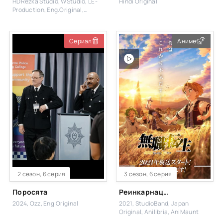
HDRezka Studio, WStudio, LE-
Hindi Original
Production, Eng.Original,
1WinStudio, Viju, Cold Film
Сериал
Аниме
2 сезон, 6 серия
3 сезон, 6 серия
Поросята
Реинкарнация безработного
2024, Ozz, Eng.Original
2021, StudioBand, Japan
Original, Anilibria, AniMaunt