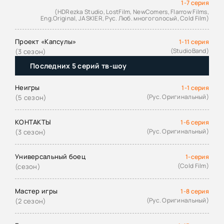
1-7 серия
(HDRezka Studio, LostFilm, NewComers, Flarrow Films,
Eng.Original, JASKIER, Рус. Люб. многоголосый, Cold Film)
Проект «Капсулы»
1-11 серия
(StudioBand)
(3 сезон)
Последних 5 серий тв-шоу
Неигры
1-1 серия
(Рус. Оригинальный)
(5 сезон)
КОНТАКТЫ
1-6 серия
(Рус. Оригинальный)
(3 сезон)
Универсальный боец
1-серия
(Cold Film)
(сезон)
Мастер игры
1-8 серия
(Рус. Оригинальный)
(2 сезон)