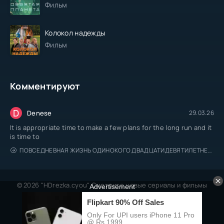
Фильм
Колокол надежды
Фильм
Комментируют
D
Denese
29.03.26
It is appropriate time to make a few plans for the long run and it
is time to
ПОВСЕДНЕВНАЯ ЖИЗНЬ ОДИНОКОГО ДВАДЦАТИДЕВЯТИЛЕТНЕГО АВАНТЮРИСТА
© 2026 "HDrezka.cyou" Смотрите новые сериалы и фильмы
онлайн.
Все права защищены, берегитесь пиратов.
Правообладателям