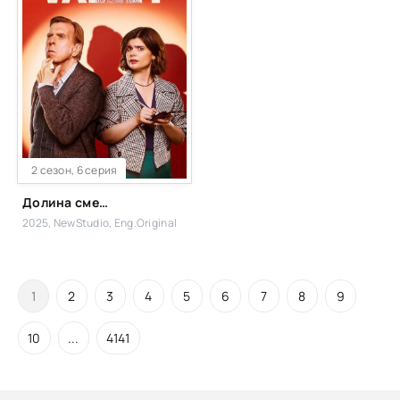
2 сезон, 6 серия
Долина смерти
2025, NewStudio, Eng.Original
1
2
3
4
5
6
7
8
9
10
...
4141