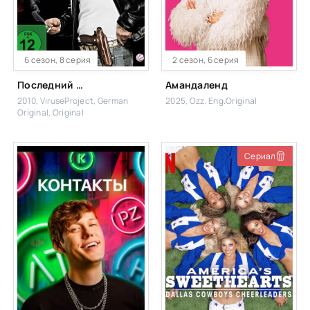
6 сезон, 8 серия
2 сезон, 6 серия
Последний бык
Амандаленд
2010, ViruseProject, German
2025, Ozz, Eng.Original
Original, Original
Сериал