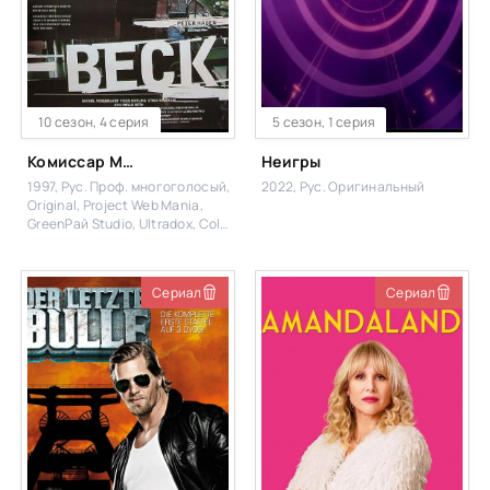
10 сезон, 4 серия
5 сезон, 1 серия
Комиссар Мартин Бек
Неигры
1997, Рус. Проф. многоголосый,
2022, Рус. Оригинальный
Original, Project Web Mania,
GreenРай Studio, Ultradox, Cold
Film
Сериал
Сериал