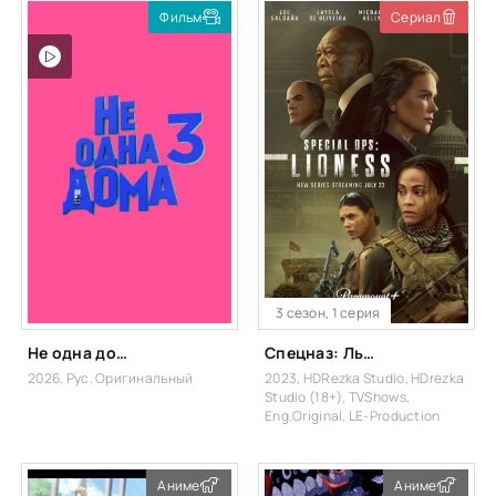
Фильм
Сериал
3 сезон, 1 серия
Не одна дома 3. Выпускной
Спецназ: Львица
2026, Рус. Оригинальный
2023, HDRezka Studio, HDrezka
Studio (18+), TVShows,
Eng.Original, LE-Production
Аниме
Аниме