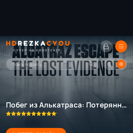
HD
REZKA
CYOU
СУПЕР HD КИНОТЕАТР
Побег из Алькатраса: Потерянные доказательства