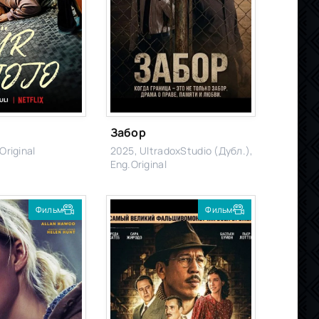
Забор
Original
2025, UltradoxStudio (Дубл.),
Eng.Original
Фильм
Фильм