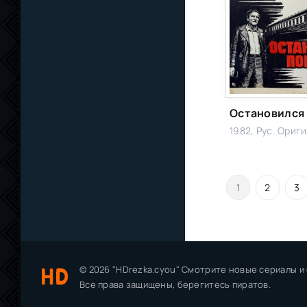
1982, Рус. Ориг
1
2
3
© 2026 "HDrezka.cyou" Смотрите новые сериалы и
Все права защищены, берегитесь пиратов.