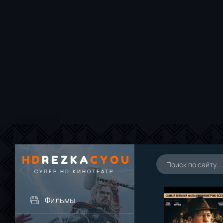
HD
REZKA
CYOU
СУПЕР HD КИНОТЕАТР
Фильмы