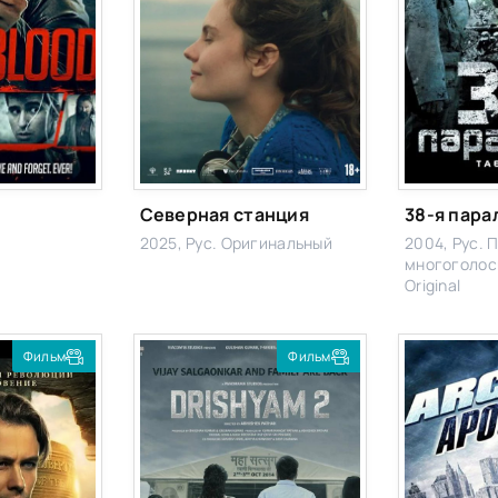
Северная станция
38-я пара
2025, Рус. Оригинальный
2004, Рус. 
многоголосы
Original
Фильм
Фильм