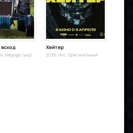
 всход
Хейтер
o, Megogo (укр),
2026, Рус. Оригинальный