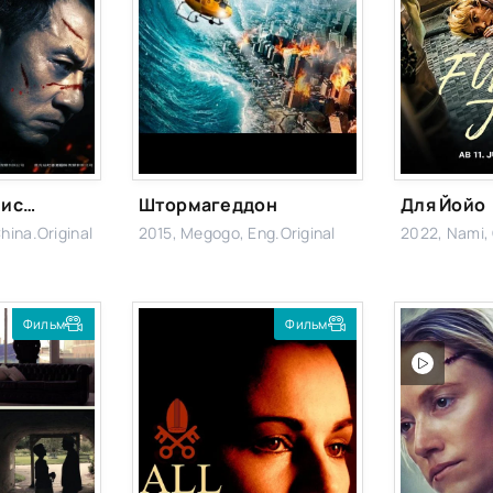
Полицейская история 2013
Штормагеддон
Для Йойо
hina.Original
2015, Megogo, Eng.Original
2022, Nami, 
Фильм
Фильм