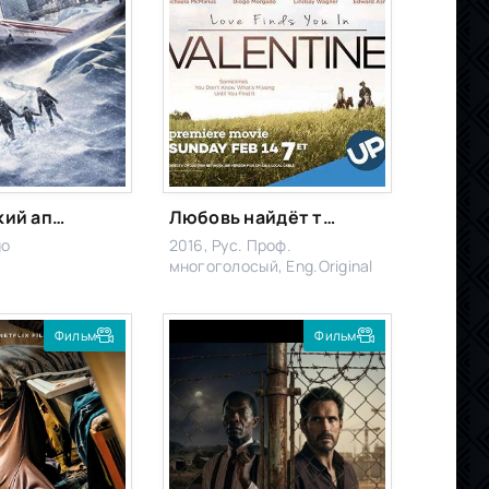
Арктический апокалипсис
Любовь найдёт тебя в Валентайне
go
2016, Рус. Проф.
многоголосый, Eng.Original
Фильм
Фильм