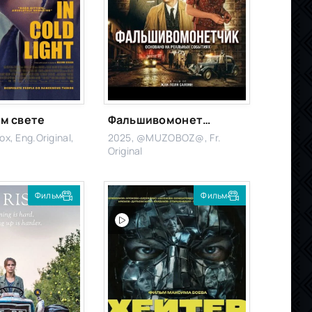
м свете
Фальшивомонетчик / Человек, который рисовал деньги
ox, Eng.Original,
2025, @MUZOBOZ@, Fr.
Original
Фильм
Фильм