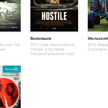
Выжившие
Июльский
io (укр), Рус.
2017, Проф. многоголосый
2019, Megog
сый,
(iTunes), Eng.Original,
Eng.Original
Tretyakoff production (укр)
Фильм