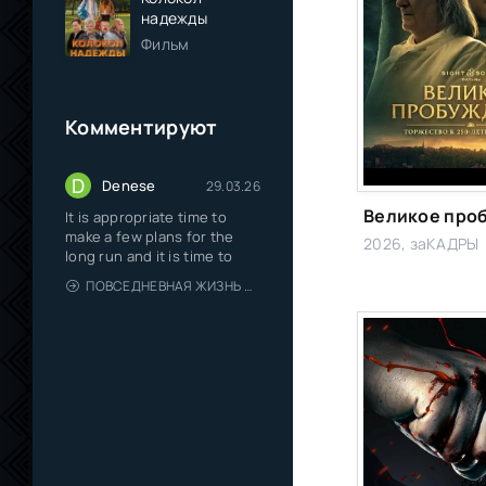
надежды
Фильм
Комментируют
D
Denese
29.03.26
It is appropriate time to
make a few plans for the
2026, заКАДРЫ
long run and it is time to
ПОВСЕДНЕВНАЯ ЖИЗНЬ ОДИНОКОГО ДВАДЦАТИДЕВЯТИЛЕТНЕГО АВАНТЮРИСТА