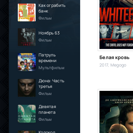
Как ограбить
банк
Фильм
Ноябрь 63
Фильм
Патруль
Белая кровь
времени
2017, Megogo
Мультфильм
Дюна: Часть
третья
Фильм
Девятая
планета
Фильм
Колокол