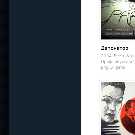
Детонатор
2004, Bezro Stud
Проф. двухголо
Eng.Original