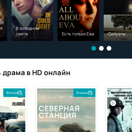
тчик
В холодном
свете
Есть только Ева
Силуэты
и
 драма в HD онлайн
Фильм
Фильм