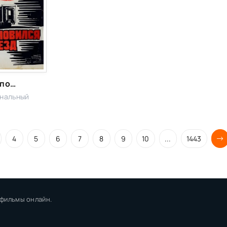
Остановился поезд
инальный
4
5
6
7
8
9
10
...
1443
 фильмы онлайн.