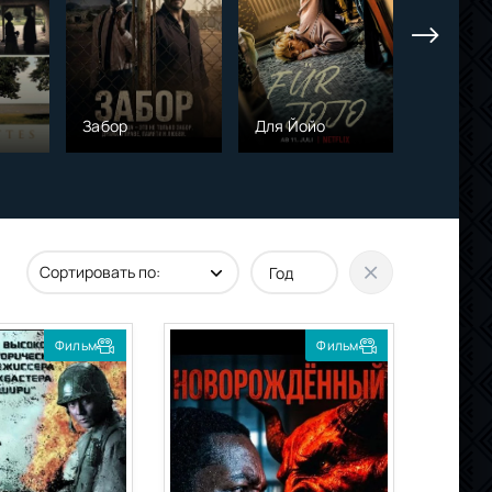
Забор
Для Йойо
Шторма
Фильм
Фильм