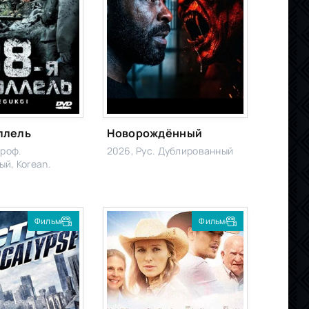
ллель
Новорождённый
Проф.
2026, Рус. Дублированный
й, Korean.
Фильм
Фильм