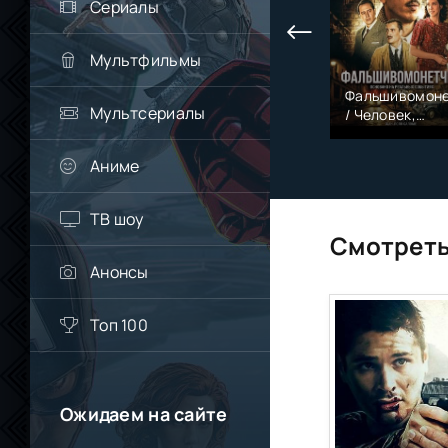
Сериалы
Мультфильмы
Фальшивомоне
Мультсериалы
/ Человек,
который
рисовал деньг
Аниме
ТВ шоу
Смотреть
Анонсы
Топ 100
Ожидаем на сайте