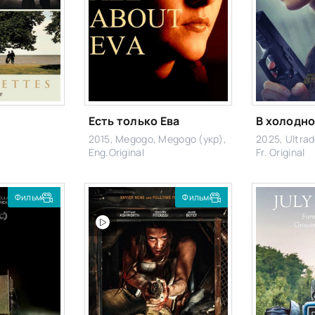
Есть только Ева
В холодно
2015, Megogo, Megogo (укр),
2025, Ultrad
Eng.Original
Fr. Original
Фильм
Фильм