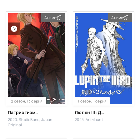
Аниме
Аниме
2 сезон, 13 серия
1 сезон, 1 серия
Патриотизм Мориарти
Люпен III: Дзэнигата и два Люпена
2020, StudioBand, Japan
2025, AniMaunt
Original