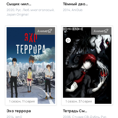
Сыщик-миллионер. Баланс: Неограничен
Тёмный дворецкий: Книга убийств
2020, Рус. Люб. многоголосый,
2014, AniDub
Japan Original
Аниме
Аниме
1 сезон, 11 серия
1 сезон, 37 серия
Эхо террора
Тетрадь Смерти
2014, jpn0
2006, Студия СВ-Дубль, Рус.