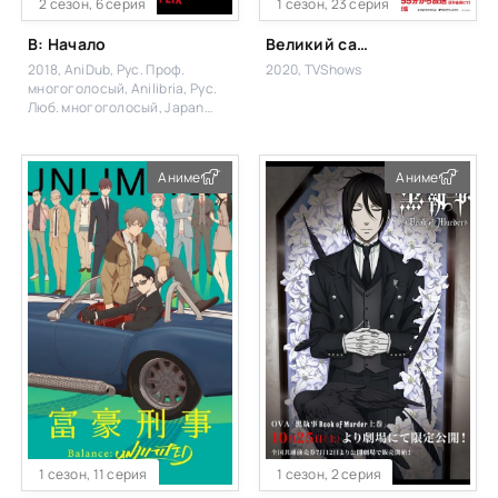
2 сезон, 6 серия
1 сезон, 23 серия
B: Начало
Великий самозванец
2018, AniDub, Рус. Проф.
2020, TVShows
многоголосый, Anilibria, Рус.
Люб. многоголосый, Japan
Original, Ultradox
Аниме
Аниме
1 сезон, 11 серия
1 сезон, 2 серия