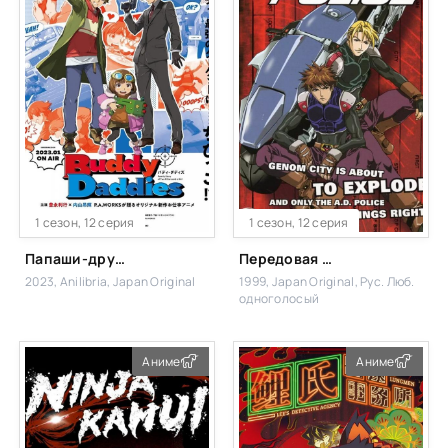
1 сезон, 12 серия
1 сезон, 12 серия
Папаши-дружбаны
Передовая полиция
2023, Anilibria, Japan Original
1999, Japan Original, Рус. Люб.
одноголосый
Аниме
Аниме