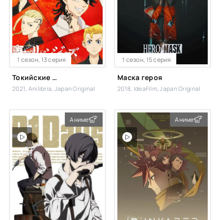
1 сезон, 13 серия
1 сезон, 15 серия
Токийские мстители: Рождественская битва
Маска героя
2021, Anilibria, Japan Original
2018, IdeaFilm, Japan Original
Аниме
Аниме