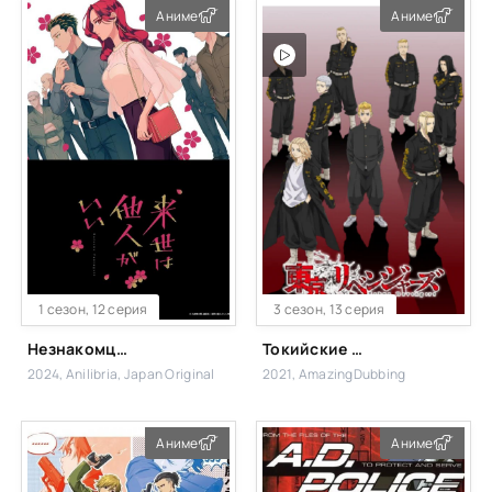
Аниме
Аниме
1 сезон, 12 серия
3 сезон, 13 серия
Незнакомцы в другой жизни
Токийские мстители
2024, Anilibria, Japan Original
2021, AmazingDubbing
Аниме
Аниме