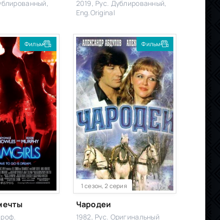
Дублированный,
2019, Рус. Дублированный,
)
Eng.Original
Фильм
Фильм
1 сезон, 2 серия
мечты
Чародеи
Проф.
1982, Рус. Оригинальный