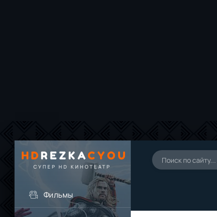
HD
REZKA
CYOU
СУПЕР HD КИНОТЕАТР
Фильмы