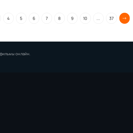
4
5
6
7
8
9
10
...
37
 фильмы онлайн.