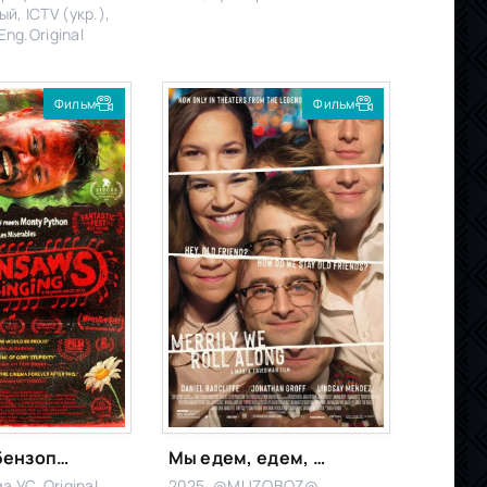
й, ICTV (укр.),
Eng.Original
Фильм
Фильм
И запели бензопилы
Мы едем, едем, едем
 УС, Original
2025, @MUZOBOZ@,