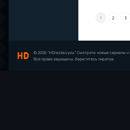
1
2
3
© 2026 "HDrezka.cyou" Смотрите новые сериалы и
Все права защищены, берегитесь пиратов.