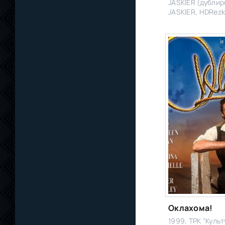
JASKIER (дублир
JASKIER, HDRezk
WinMedia, Дубл
LeDoyen (укр), E
Оклахома!
1999, ТРК "Культ