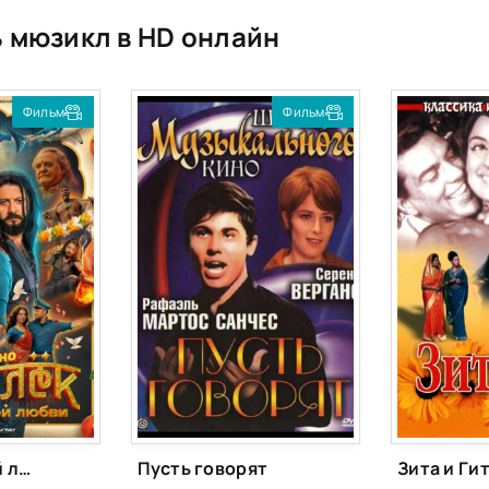
 мюзикл в HD онлайн
Фильм
Фильм
Королёк моей любви
Пусть говорят
Зита и Ги