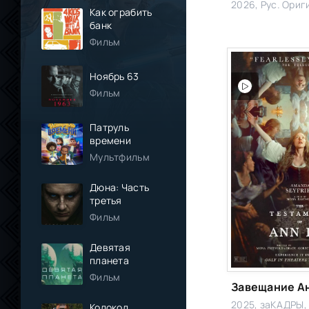
2026, Рус. Ори
Как ограбить
банк
Фильм
Ноябрь 63
Фильм
Патруль
времени
Мультфильм
Дюна: Часть
третья
Фильм
Девятая
планета
Фильм
2025, заКАДРЫ, 
Колокол