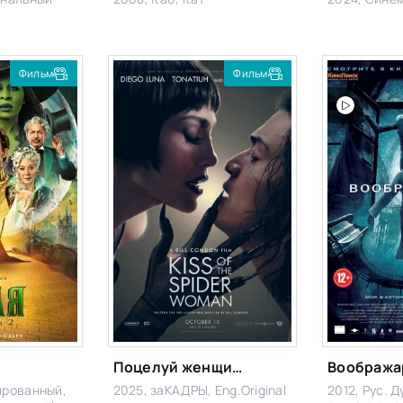
Фильм
Фильм
Поцелуй женщины-паука
Вообража
ированный,
2025, заКАДРЫ, Eng.Original
2012, Рус. 