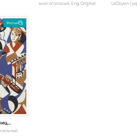
многоголосый, Eng.Original
LeDoyen (укр
Фильм
По главной улице с оркестром
инальный