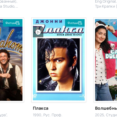
ованный),
Eng.Original
a Studio,
Три Крапки 
яжная,
ng.Original
Фильм
Фильм
Плакса
ура",
1990, Рус. Проф.
2025, Студи