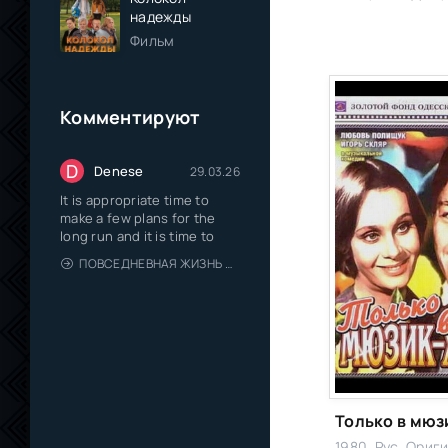
надежды
Фильм
Комментируют
D
Denese
29.03.26
It is appropriate time to
make a few plans for the
long run and it is time to
ПОВСЕДНЕВНАЯ ЖИЗНЬ ОДИНОКОГО ДВАДЦАТИДЕВЯТИЛЕТНЕГО АВАНТЮРИСТА
1980, Рус. Ориг