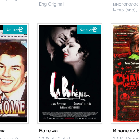
Eng.Original
многоголосы
Інтер (укр), 
Фильм
Фильм
Только в мюзик-холле
Богема
инальный
2008, ita0, ita1
2024, Синема