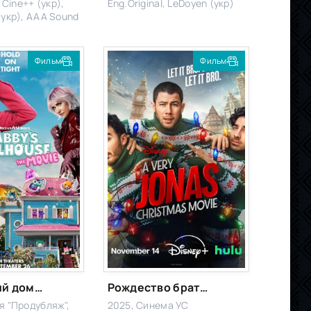
, Cine++ (укр),
Eng.Original, LeDoyen (укр)
(укр), AAA Sound
Фильм
Фильм
Волшебный домик Габби в кино
Рождество братьев Джонас
я "Продубляж",
2025, Синема УС