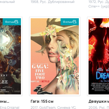
гинальный
1968, Рус. Дублированный
1972, Рус. 
Cine++ (укр
Фильм
Фильм
Завещание Анны Ли
Гага: 155 см
Девушки 
Eng.Original
2017, GoldTeam, Синема УС,
2006, Рус. 