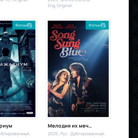
Eng.Original
Фильм
Фильм
риум
Мелодия их мечты
Дублированный,
2025, Рус. Дублированный,