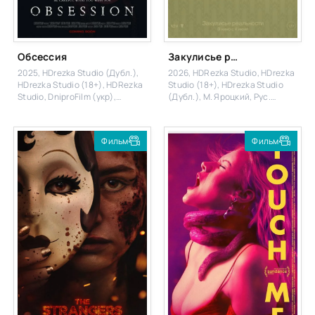
Обсессия
Закулисье реальности
2025, HDrezka Studio (Дубл.),
2026, HDRezka Studio, HDrezka
HDrezka Studio (18+), HDRezka
Studio (18+), HDrezka Studio
Studio, DniproFilm (укр),
(Дубл.), М. Яроцкий, Рус.
Eng.Original
Одноголосый, Укр.
Дубльований, Колодій
Трейлерів, Eng.Original
Фильм
Фильм