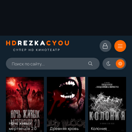
HD
REZKA
CYOU
СУПЕР HD КИНОТЕАТР
Ночь живых
мертвецов 2.0
Древняя кровь
Колония