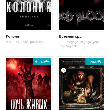
Колония
Древняя кровь
2026, Рус. Дублированный
2018, Megogo, Megogo (укр),
Eng.Original
Фильм
Фильм