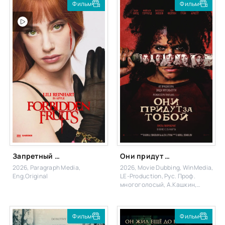
Фильм
Фильм
Запретный плод
Они придут за тобой
2026, Paragraph Media,
2026, Movie Dubbing, WinMedia,
Eng.Original
LE-Production, Рус. Проф.
многоголосый, А.Кашкин,
Карповский, М. Чадов,
Eng.Original
Фильм
Фильм