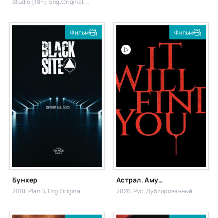
Studio (18+), Eng.Original,
Postmodern (укр)
Фильм
Фильм
Бункер
Астрал. Амулет зла
2018, Plan B, Eng.Original
2026, Рус. Дублированный