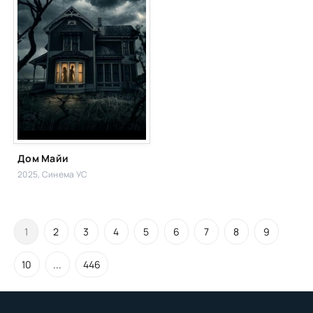
Дом Майи
2025, Синема УС
1
2
3
4
5
6
7
8
9
10
...
446