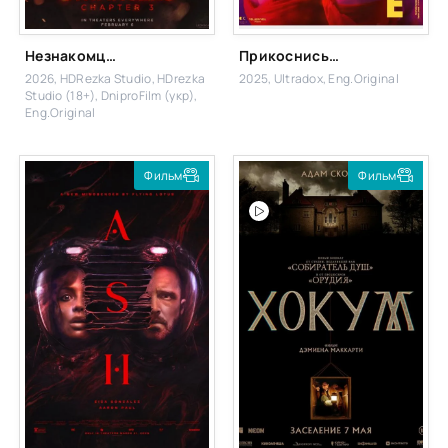
Незнакомцы: Часть третья
Прикоснись ко мне
2026, HDRezka Studio, HDrezka
2025, Ultradox, Eng.Original
Studio (18+), DniproFilm (укр),
Eng.Original
Фильм
Фильм