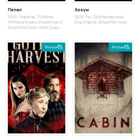
Пепел
Хокум
2025, Пифагор, TVShows,
2026, Рус. Дублированный,
HDRezka Studio, ViruseProject,
Eng.Original, DniproFilm (укр)
DniproFilm (укр), Uaflix (укр),
Eng.Original
Фильм
Фильм