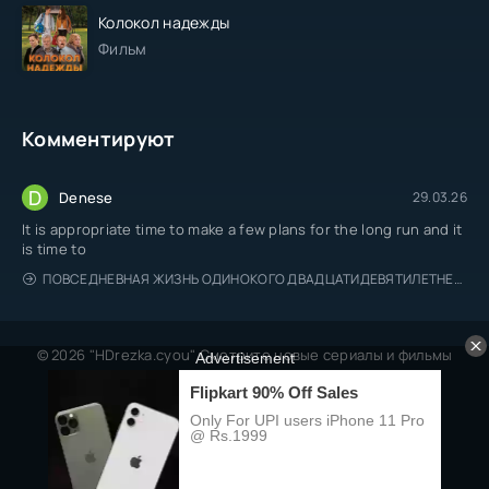
Колокол надежды
Фильм
Комментируют
D
Denese
29.03.26
It is appropriate time to make a few plans for the long run and it
is time to
ПОВСЕДНЕВНАЯ ЖИЗНЬ ОДИНОКОГО ДВАДЦАТИДЕВЯТИЛЕТНЕГО АВАНТЮРИСТА
© 2026 "HDrezka.cyou" Смотрите новые сериалы и фильмы
онлайн.
Все права защищены, берегитесь пиратов.
Правообладателям