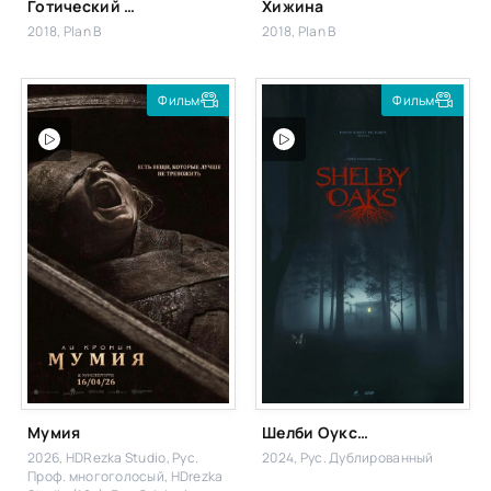
Готический урожай
Хижина
2018, Plan B
2018, Plan B
Фильм
Фильм
Мумия
Шелби Оукс. Город-призрак
2026, HDRezka Studio, Рус.
2024, Рус. Дублированный
Проф. многоголосый, HDrezka