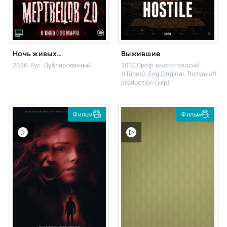
Ночь живых мертвецов 2.0
Выжившие
2026, Рус. Дублированный
2017, Проф. многоголосый
(iTunes), Eng.Original, Tretyakoff
production (укр)
Фильм
Фильм