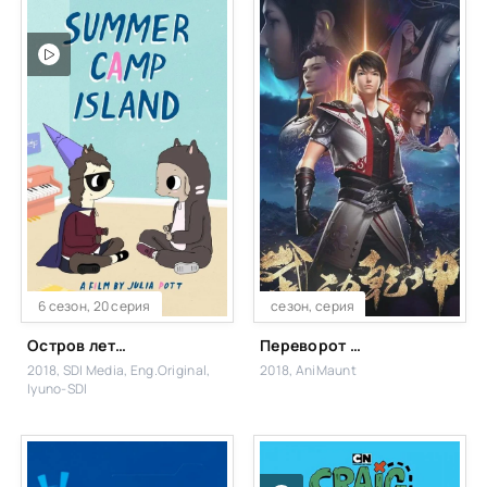
6 сезон, 20 серия
сезон, серия
Остров летнего лагеря
Переворот военного движения
2018, SDI Media, Eng.Original,
2018, AniMaunt
Iyuno-SDI