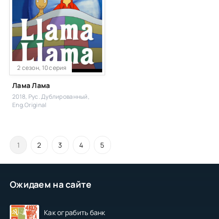
2 сезон, 10 серия
Лама Лама
2018, Рус. Дублированный,
Eng.Original
1
2
3
4
5
Ожидаем на сайте
Как ограбить банк