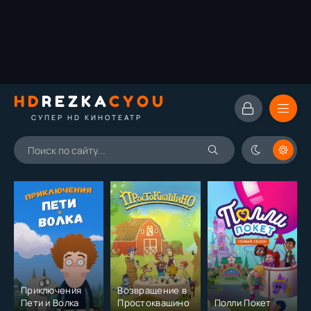
HD
REZKA
CYOU
СУПЕР HD КИНОТЕАТР
Приключения
Возвращение в
Пети и Волка
Простоквашино
Полли Покет