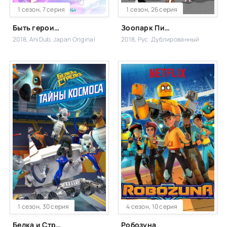
1 сезон, 7 серия
1 сезон, 26 серия
Быть героиней
Зоопарк Пика
2018, AniDub, Japan Original
2018, Рус. Дублированный
1 сезон, 30 серия
4 сезон, 10 серия
Белка и Стрелка: Тайны космоса
Робозуна