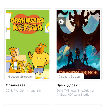
6 сезон, 26 серия
7 сезон, 9 серия
Оранжевая корова
Принц-дракон / Принц драконов
2018, Рус. Оригинальный
2018, TVShows, Eng.Original,
AniDub, HDRezka Studio