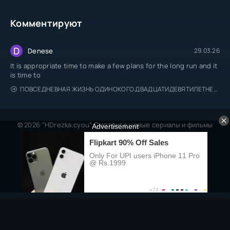
Комментируют
D
Denese
29.03.26
It is appropriate time to make a few plans for the long run and it
is time to
ПОВСЕДНЕВНАЯ ЖИЗНЬ ОДИНОКОГО ДВАДЦАТИДЕВЯТИЛЕТНЕГО АВАНТЮРИСТА
© 2026 "HDrezka.cyou" Смотрите новые сериалы и фильмы
онлайн.
Все права защищены, берегитесь пиратов.
Правообладателям