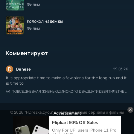
Фильм
Колокол надежды
Фильм
Комментируют
D
Denese
29.03.26
It is appropriate time to make a few plans for the long run and it
is time to
ПОВСЕДНЕВНАЯ ЖИЗНЬ ОДИНОКОГО ДВАДЦАТИДЕВЯТИЛЕТНЕГО АВАНТЮРИСТА
© 2026 "HDrezka.cyou" Смотрите новые сериалы и фильмы
онлайн.
Все права защищены, берегитесь пиратов.
Правообладателям