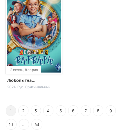
2 сезон, 8 серия
Любопытная Варвара
2024, Рус. Оригинальный
1
2
3
4
5
6
7
8
9
10
...
43