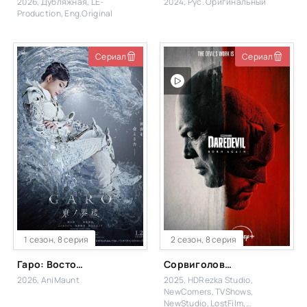
2026, Дубляжная, LE-
2024, Рус. Оригинальный
Production, Eng.Original
Сериал
Сериал
1 сезон, 8 серия
2 сезон, 8 серия
Гаро: Восточная башня мира
Сорвиголова: Рожденный заново
2026, AniMaunt
2025, HDRezka Studio,
NewComers, TVShows,
NewStudio, LostFilm,