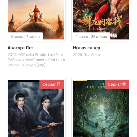
2 сезон, 7 серия
1 сезон, 35 серия
Аватар: Легенда об Аанге
Новая таверна дракона
2024, HDRezka Studio, LostFilm,
2025, RealFake
TVShows, NewComers, Red Head
Sound, LeDoyen (укр),
Eng.Original, HDrezka Studio
(Дубл.), Dragon Money Studio
Сериал
Сериал