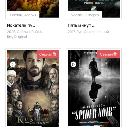
1 сезон, 6 серия
6 сезон, 10 серия
Искатели пути / Скитальцы
Пять минут тишины
2025, Даблин, RuDub,
2017, Рус. Оригинальный
Eng.Original
Сериал
Сериал