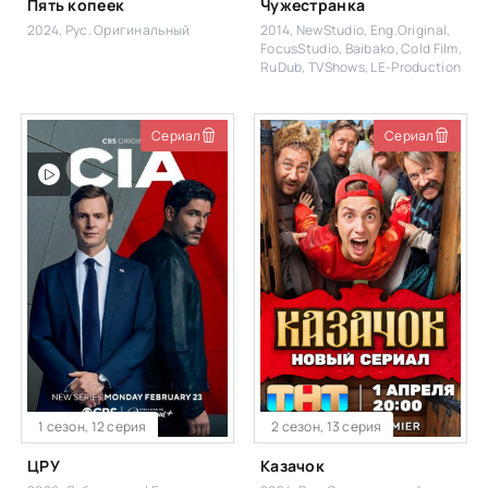
Пять копеек
Чужестранка
2024, Рус. Оригинальный
2014, NewStudio, Eng.Original,
FocusStudio, Baibako, Cold Film,
RuDub, TVShows, LE-Production
Сериал
Сериал
1 сезон, 12 серия
2 сезон, 13 серия
ЦРУ
Казачок