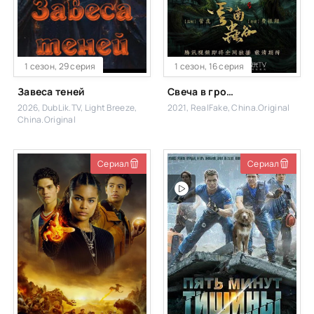
1 сезон, 29 серия
1 сезон, 16 серия
Завеса теней
Свеча в гробнице: Долина червей
2026, DubLik.TV, Light Breeze,
2021, RealFake, China.Original
China.Original
Сериал
Сериал