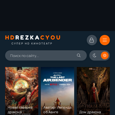
HD
REZKA
CYOU
СУПЕР HD КИНОТЕАТР
Новая таверна
Аватар: Легенда
дракона
об Аанге
Дом дракона