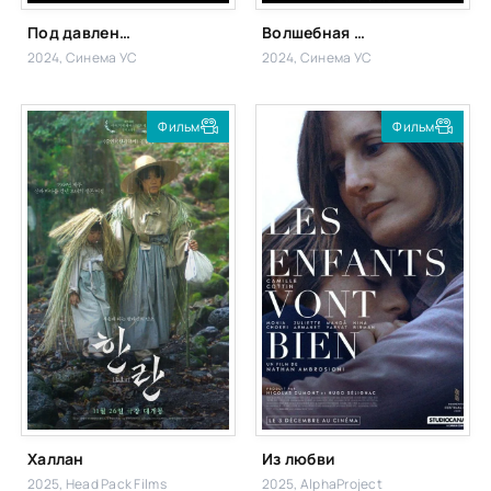
Под давлением обстоятельств
Волшебная страна
2024, Синема УС
2024, Синема УС
Фильм
Фильм
Халлан
Из любви
2025, Head Pack Films
2025, AlphaProject