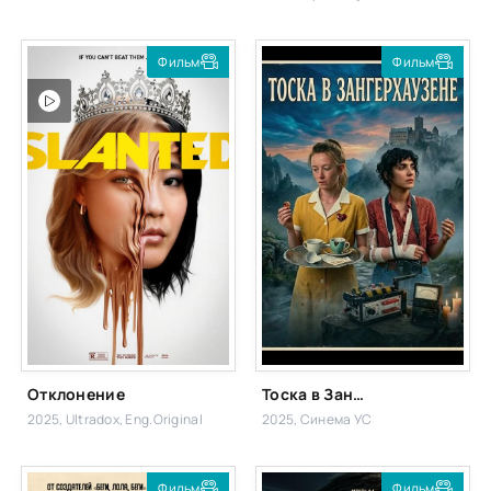
Фильм
Фильм
Отклонение
Тоска в Зангерхаузене
2025, Ultradox, Eng.Original
2025, Синема УС
Фильм
Фильм