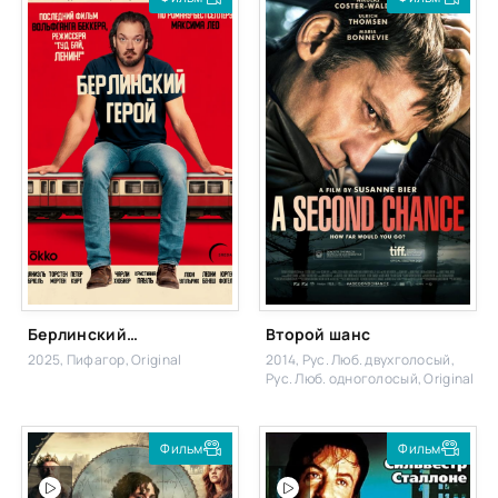
Берлинский герой
Второй шанс
2025, Пифагор, Original
2014, Рус. Люб. двухголосый,
Рус. Люб. одноголосый, Original
Фильм
Фильм