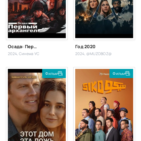
Осада: Первый архангел
Год 2020
2024, Синема УС
2024, @MUZOBOZ@
Фильм
Фильм