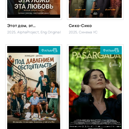
Этот дом, эта ложь, эта любовь
Сико-Сико
2025, AlphaProject, Eng.Original
2025, Синема УС
Фильм
Фильм