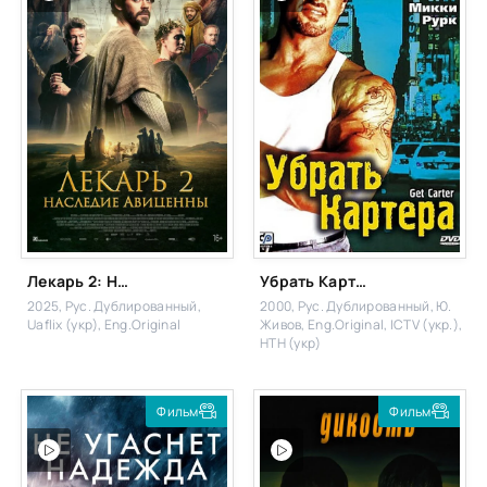
Лекарь 2: Наследие Авиценны
Убрать Картера
2025, Рус. Дублированный,
2000, Рус. Дублированный, Ю.
Uaflix (укр), Eng.Original
Живов, Eng.Original, ICTV (укр.),
НТН (укр)
Фильм
Фильм