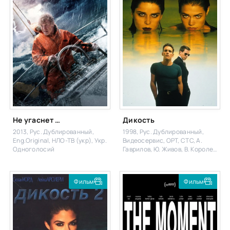
Не угаснет надежда
Дикость
2013, Рус. Дублированный,
1998, Рус. Дублированный,
Eng.Original, НЛО-ТВ (укр), Укр.
Видеосервис, ОРТ, СТС, А.
Одноголосий
Гаврилов, Ю. Живов, В. Королев,
Рус. Одноголосый, М. Яроцкий,
Інтер (укр), Eng.Original
Фильм
Фильм