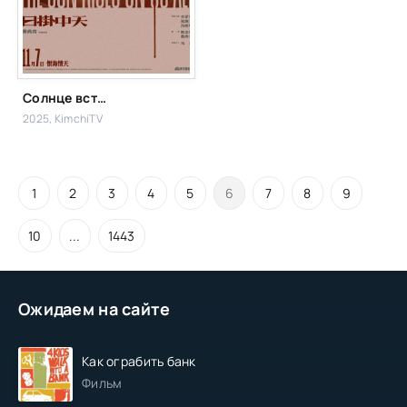
Солнце встаёт над всеми нами
2025, KimchiTV
1
2
3
4
5
6
7
8
9
10
...
1443
Ожидаем на сайте
Как ограбить банк
Фильм