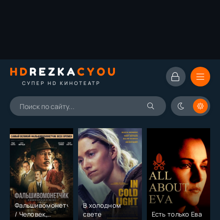
HD
REZKA
CYOU
СУПЕР HD КИНОТЕАТР
Фальшивомонетчик
В холодном
/ Человек,
свете
Есть только Ева