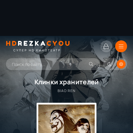
HD
REZKA
CYOU
СУПЕР HD КИНОТЕАТР
Клинки хранителей
BIAO REN