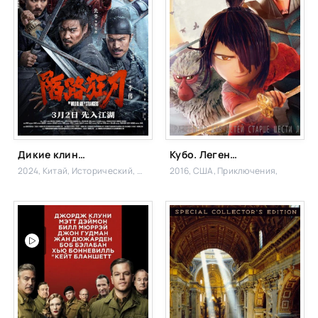
Дикие клинки незнакомцев
Кубо. Легенда о самурае
2024, Китай,
Исторический, Драма
2016, США,
Приключения,