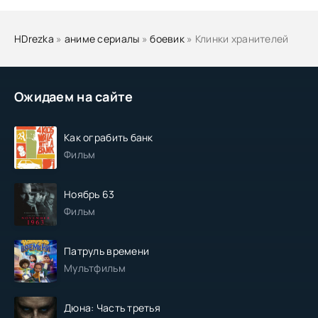
HDrezka
»
аниме сериалы
»
боевик
» Клинки хранителей
Ожидаем на сайте
Как ограбить банк
Фильм
Ноябрь 63
Фильм
Патруль времени
Мультфильм
Дюна: Часть третья