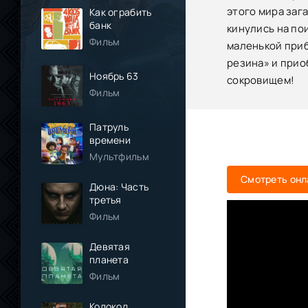
этого мира заг
Как ограбить
банк
кинулись на по
Фильм
маленькой приб
резина» и прио
Ноябрь 63
сокровищем!
Фильм
Патруль
времени
Мультфильм
Смотреть онл
Дюна: Часть
третья
Фильм
Девятая
планета
Фильм
Колокол