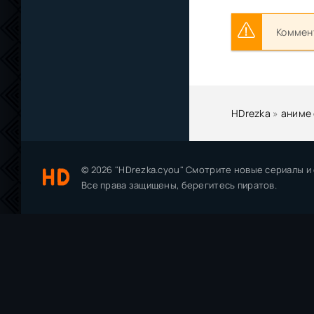
Коммент
HDrezka
»
аниме
© 2026 "HDrezka.cyou" Смотрите новые сериалы и
Все права защищены, берегитесь пиратов.