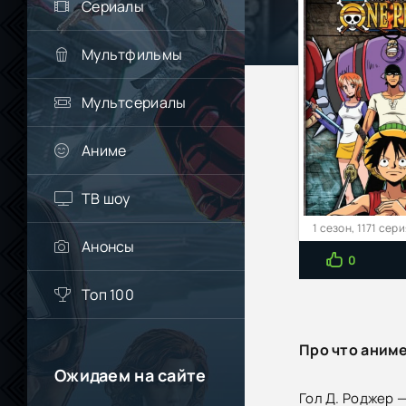
Сериалы
Мультфильмы
Мультсериалы
Аниме
ТВ шоу
1 сезон, 1171 сер
Анонсы
0
Топ 100
Про что аним
Ожидаем на сайте
Гол Д. Роджер —