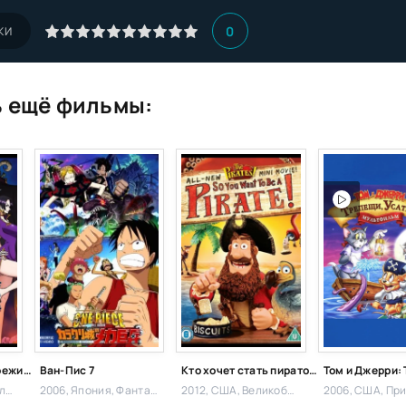
0
КИ
 ещё фильмы:
Ван-Пис 3D2Y: Пережить смерть Эйса!
Ван-Пис 7
Кто хочет стать пиратом?
едия
2006, Япония,
Фантастика,
2012, США, Великобритания,
2006, США,
Приключени
Прикл