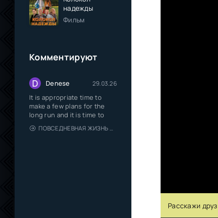
надежды
Фильм
Комментируют
D
Denese
29.03.26
It is appropriate time to
make a few plans for the
long run and it is time to
ПОВСЕДНЕВНАЯ ЖИЗНЬ ОДИНОКОГО ДВАДЦАТИДЕВЯТИЛЕТНЕГО АВАНТЮРИСТА
Расскажи друз