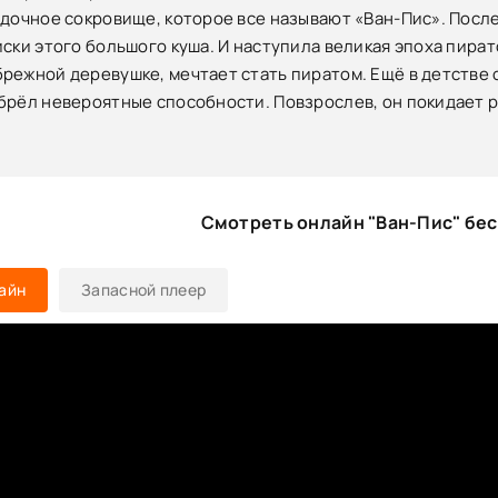
адочное сокровище, которое все называют «Ван-Пис». Пос
иски этого большого куша. И наступила великая эпоха пират
режной деревушке, мечтает стать пиратом. Ещё в детстве 
брёл невероятные способности. Повзрослев, он покидает 
Смотреть онлайн "Ван-Пис" бе
айн
Запасной плеер