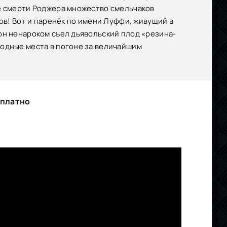
ле смерти Роджера множество смельчаков
ов! Вот и паренёк по имени Луффи, живущий в
он ненароком съел дьявольский плод «резина-
родные места в погоне за величайшим
сплатно