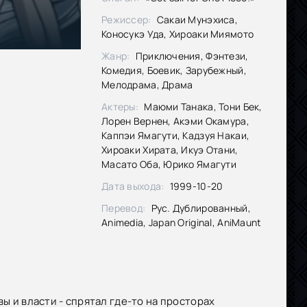
Режиссер:
Сакаи Мунэхиса,
Коносукэ Уда, Хироаки Миямото
Жанр:
Приключения, Фэнтези,
Комедия, Боевик, Зарубежный,
Мелодрама, Драма
Актеры:
Маюми Танака, Тони Бек,
Лорен Вернен, Акэми Окамура,
Каппэи Ямагути, Кадзуя Накаи,
Хироаки Хирата, Икуэ Отани,
Масато Оба, Юрико Ямагути
Дата выхода:
1999-10-20
Перевод:
Рус. Дублированный,
Animedia, Japan Original, AniMaunt
ы и власти - спрятал где-то на просторах