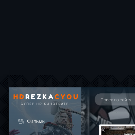
HD
REZKA
CYOU
СУПЕР HD КИНОТЕАТР
Фильмы