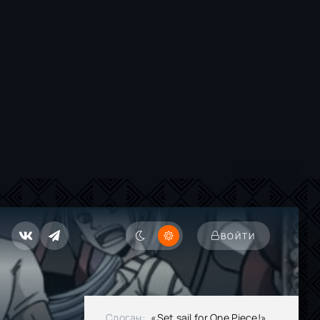
ВОЙТИ
Слоган:
«Set sail for One Piece!»