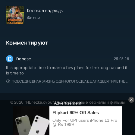
Колокол надежды
Фильм
Комментируют
D
Denese
29.03.26
It is appropriate time to make a few plans for the long run and it
is time to
ПОВСЕДНЕВНАЯ ЖИЗНЬ ОДИНОКОГО ДВАДЦАТИДЕВЯТИЛЕТНЕГО АВАНТЮРИСТА
© 2026 "HDrezka.cyou" Смотрите новые сериалы и фильмы
онлайн.
Все права защищены, берегитесь пиратов.
Правообладателям