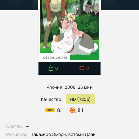
сезон, серия
0
0
Япония, 2008, 25 мин
Качество:
HD (720p)
8.1
8.1
Слоган:
—
Режиссер:
Такахиро Омори, Котоми Дэаи