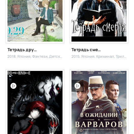
Тетрадь дружбы Нацумэ: Связь с бренным миром
Тетрадь смерти
2018, Япония,
Фэнтези, Детский,
2015, Япония,
Криминал, Триллер,