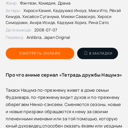
Жанр:
Фэнтези, Комедия, Драма
Актеры:
Хироси Камия, Кадзухико Иноуэ, Мики Ито, Рёхэй
Кимура, Хисаёси Суганума, Миюки Савасиро, Хироси
Симодзаки, Акира Исида, Кадзума Хориэ, Рина Сато
Дата выхода:
2008-07-07
Перевод:
Anilibria, Japan Original
СМОТРЕТЬ ОНЛАЙН
В ЗАКЛАДКИ
Про что аниме сериал «Тетрадь дружбы Нацумэ»
Такаси Нацумэ по-прежнему живет в доме семьи
Фудзивара, по-прежнему видит духов и по-прежнему
оберегаем Нянко-сэнсеем. Сменяются сезоны, новые
и новые призраки обращаются к нему за своими
плененными именами или за той помощью, которую
юный духовидец способен оказать ёкаям или уездным