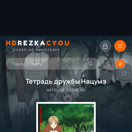
HD
REZKA
CYOU
СУПЕР HD КИНОТЕАТР
Тетрадь дружбы Нацумэ
NATSUME YUJINCHO