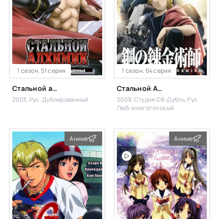
1 сезон, 51 серия
1 сезон, 64 серия
Стальной алхимик
Стальной Алхимик: Братство
2003, Рус. Дублированный
2009, Студия СВ-Дубль, Рус.
Люб. многоголосый
Аниме
Аниме