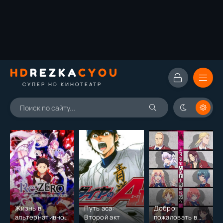
HD
REZKA
CYOU
СУПЕР HD КИНОТЕАТР
Жизнь в
Путь аса:
Добро
альтернативном
Второй акт
пожаловать в