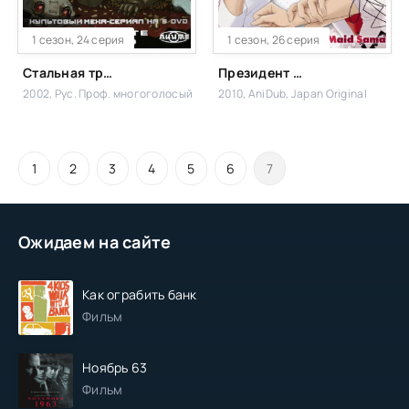
1 сезон, 24 серия
1 сезон, 26 серия
Стальная тревога
Президент — горничная!
2002, Рус. Проф. многоголосый
2010, AniDub, Japan Original
1
2
3
4
5
6
7
Ожидаем на сайте
Как ограбить банк
Фильм
Ноябрь 63
Фильм