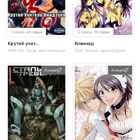
1 сезон, 43 серия
2 сезон, 25 серия
Крутой учитель Онидзука
Кланнад
1999, Рус. Проф. многоголосый
2007, AniDub, Japan Original
Аниме
Аниме