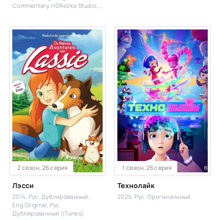
Commentary, HDRezka Studio,
HDrezka Studio (18+), Рус.
Одноголосый, DniproFilm (укр),
Т.С. Cтруґачка (укр.), Baibako
(укр), Укр. Одноголосий,
Колодій Трейлерів, Укр. Проф.
багатоголосий, 1WinStudio, LE-
Production, Рус. Люб.
одноголосый, Syncmer, HBO
Max (укр)
2 сезон, 26 серия
1 сезон, 26 серия
Лэсси
Технолайк
2014, Рус. Дублированный,
2025, Рус. Оригинальный
Eng.Original, Рус.
Дублированный (iTunes)