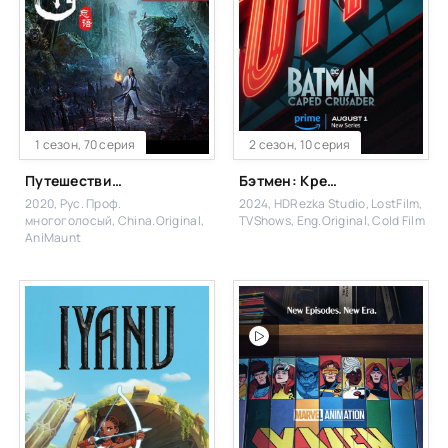
1 сезон, 70 серия
2 сезон, 10 серия
Путешествие к бессмертию
Бэтмен: Крестоносец в плаще
2020, Рус. Проф.
2024, HDRezka Studio, LostFilm,
многоголосый, China.Original,
TVShows, Eng.Original, Cold Film
AniMaunt