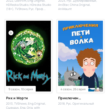
2022, LostFilm, Eng.Original,
2023, Рус. Дублированный,
HDRezka Studio, HDrezka Studio
AniStar, China.Original,
(18+), TVShows, Рус. Проф.
AniMaunt
многоголосый, Flarrow Films
9 сезон, 10 серия
4 сезон, 26 серия
Рик и Морти
Приключения Пети и Волка
2013, TVShows, Eng.Original,
2018, Рус. Оригинальный
Сыендук, Eng. Orig. with