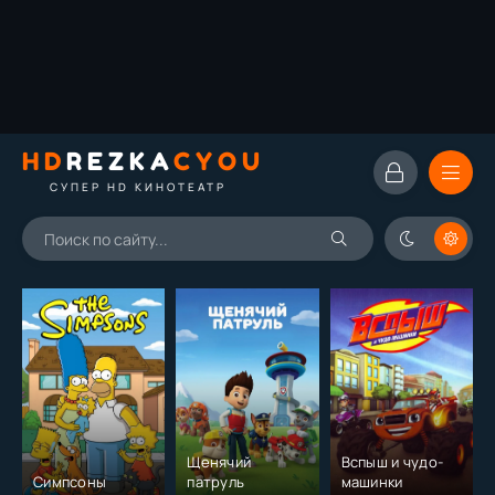
HD
REZKA
CYOU
СУПЕР HD КИНОТЕАТР
Щенячий
Вспыш и чудо-
Симпсоны
патруль
машинки