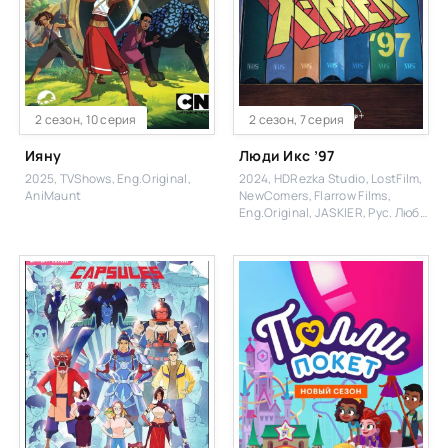
2 сезон, 10 серия
2 сезон, 7 серия
Ияну
Люди Икс ’97
2025, TVShows, Eng.Original,
2024, HDRezka Studio, LostFilm,
AniMaunt
NewComers, Flarrow Films,
Eng.Original, JASKIER, Рус. Люб.
многоголосый, Cold Film