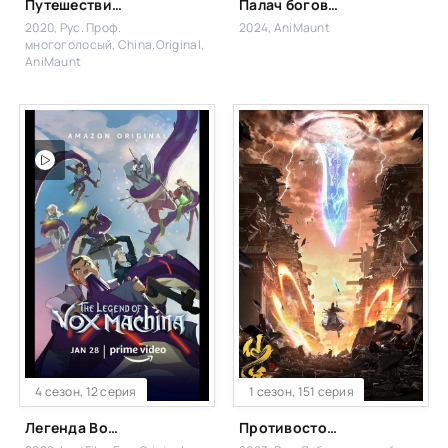
Путешествие к бессмертию
Палач богов: Между смертным и божественным царством
2020, Рус. Проф.
2024, AniMaunt
многоголосый, China.Original,
AniMaunt
4 сезон, 12 серия
1 сезон, 151 серия
Легенда Вокс Машины
Противостояние святого