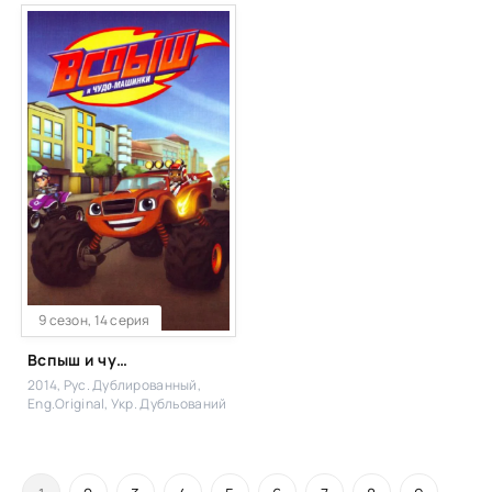
Рус. Дублированный, Рус.
Проф. двухголосый, OMSKBIRD
records, НЛО-ТВ (укр), JASKIER,
Good People, КиноПоиск HD,
СiмпсониUA, TVShows, HDRezka
Studio, LE-Production, Cold Film
9 сезон, 14 серия
Вспыш и чудо-машинки
2014, Рус. Дублированный,
Eng.Original, Укр. Дубльований