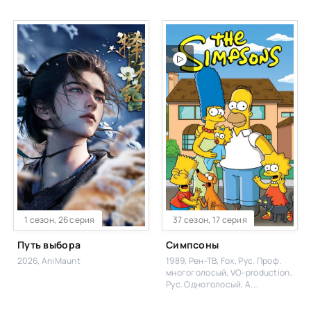
1 сезон, 26 серия
37 сезон, 17 серия
Путь выбора
Симпсоны
2026, AniMaunt
1989, Рен-ТВ, Fox, Рус. Проф.
многоголосый, VO-production,
Рус. Одноголосый, А.
Дольский, Карповский, Укр.
Дубльований, Eng.Original, 2x2,