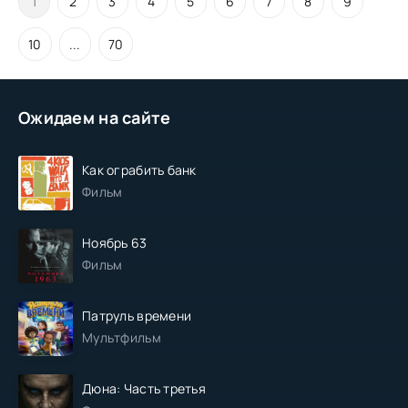
1
2
3
4
5
6
7
8
9
10
...
70
Ожидаем на сайте
Как ограбить банк
Фильм
Ноябрь 63
Фильм
Патруль времени
Мультфильм
Дюна: Часть третья