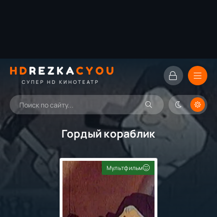
HD
REZKA
CYOU
СУПЕР HD КИНОТЕАТР
Гордый кораблик
Мультфильм