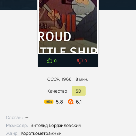
0
0
СССР, 1966, 18 мин.
Качество:
SD
5.8
6.1
Слоган:
—
Режиссер:
Витольд Бордзиловский
Жанр:
Короткометражный