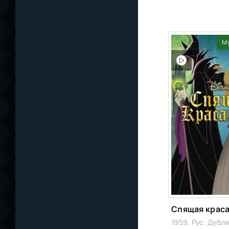
М
1959, Рус. Дубл