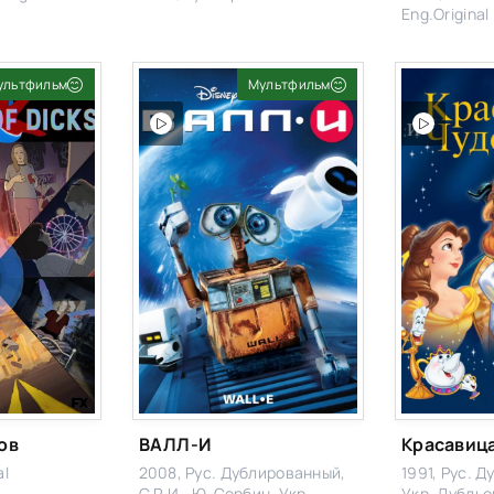
Eng.Original
ультфильм
Мультфильм
ов
ВАЛЛ-И
al
2008, Рус. Дублированный,
1991, Рус. 
С.Р.И., Ю. Сербин, Укр.
Укр. Дубльо