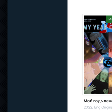
М
Мой год член
2022, Eng.Origin