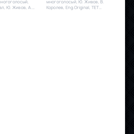
многоголосый,
многоголосый, Ю. Живов, В.
л, Ю. Живов, А.
Королев, Eng.Original, ТЕТ
с. Одноголосый,
(укр), Новий канал, К1 (укр)
inal