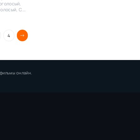
оголосый,
голосый, C.
вов, Укр.
осий, Укр.
ий,
4
 фильмы онлайн.