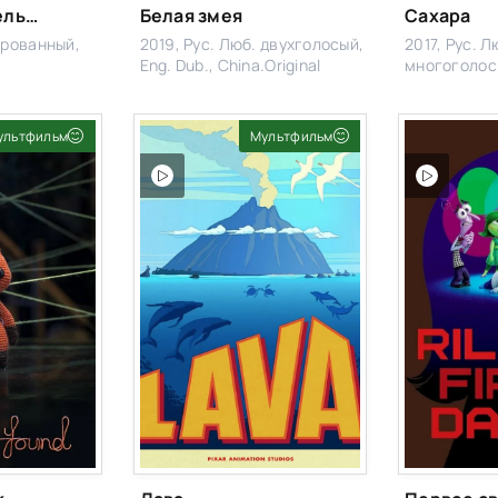
Красные туфельки и семь гномов
Белая змея
Сахара
ированный,
2019, Рус. Люб. двухголосый,
2017, Рус. Л
Eng. Dub., China.Original
многоголос
ультфильм
Мультфильм