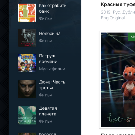
Как ограбить
банк
2019, Рус. Дубл
Eng.Original
Фильм
Ноябрь 63
М
Фильм
Патруль
времени
Мультфильм
Дюна: Часть
третья
Фильм
Девятая
планета
Фильм
Колокол