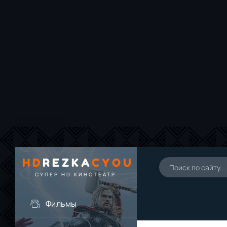
HD
REZKA
CYOU
СУПЕР HD КИНОТЕАТР
Фильмы