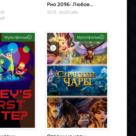
Рио 2096: Любовь и ярость
юб.
2013, JoyStudio
ый
Мультфильм
Мультфильм