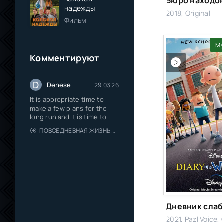
Бюро находо
надежды
2018, Original
Фильм
М
Комментируют
D
Denese
29.03.26
It is appropriate time to
make a few plans for the
long run and it is time to
ПОВСЕДНЕВНАЯ ЖИЗНЬ ОДИНОКОГО ДВАДЦАТИДЕВЯТИЛЕТНЕГО АВАНТЮРИСТА
Дневник сла
2021, Pazl Voice, 