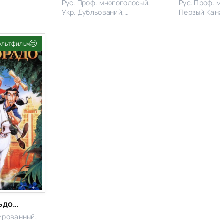
Рус. Проф. многоголосый,
Рус. Проф. 
Укр. Дубльований,
Первый Кана
Eng.Original, Eng. Orig. with
Михалев, Ру
Commentary
1+1, Eng.Orig
ультфильм
Дорога на Эльдорадо
лированный,