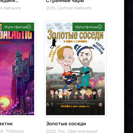
Первое свидание Райли
Странные чары
on Network
2015, Cartoon Network
Мультфильм
Мультфильм
актик
Золотые соседи
ER, TVShows,
2022, Рус. Оригинальный