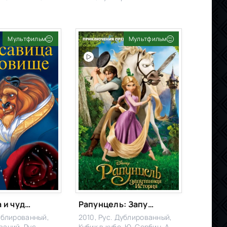
Мультфильм
Мультфильм
Красавица и чудовище
Рапунцель: Запутанная история
Дублированный,
2010, Рус. Дублированный,
ваний, Рус.
Кубик в кубе, Ю. Сербин, А.