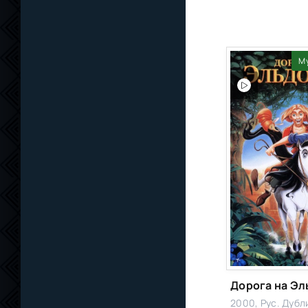
М
2000, Рус. Дуб