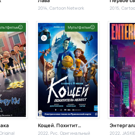
к
Лава
2014, Cartoon Network
2015, Carto
ультфильм
Мультфильм
бака
Кощей. Похититель невест
Энтергал
Original
2022, Рус. Оригинальный
2022, JASKI