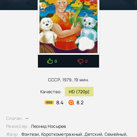
0
0
СССР, 1979, 19 мин.
Качество:
HD (720p)
8.4
8.2
Слоган:
—
Режиссер:
Леонид Носырев
Жанр:
Фэнтези, Короткометражный, Детский, Семейный,