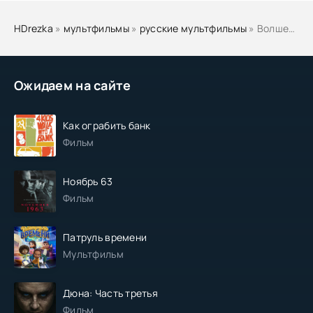
HDrezka
»
мультфильмы
»
русские мультфильмы
» Волшебное кольцо
Ожидаем на сайте
Как ограбить банк
Фильм
Ноябрь 63
Фильм
Патруль времени
Мультфильм
Дюна: Часть третья
Фильм