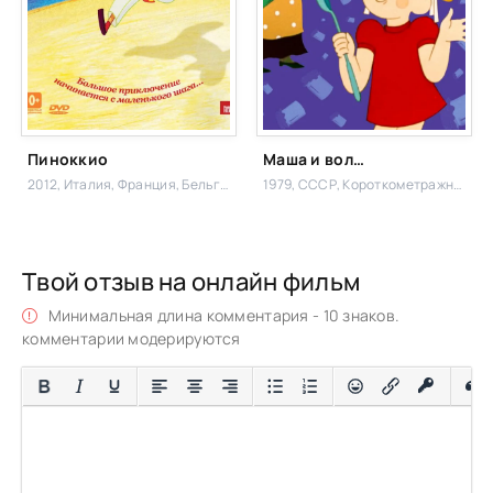
Пиноккио
Маша и волшебное варенье
2012, Италия, Франция, Бельгия, Люксембург,
1979, СССР,
Фэнтези, Семейный
Короткометражный
Твой отзыв на онлайн фильм
Минимальная длина комментария - 10 знаков.
комментарии модерируются