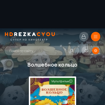
HD
REZKA
CYOU
СУПЕР HD КИНОТЕАТР
Волшебное кольцо
Мультфильм