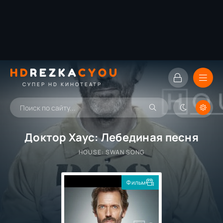
HD
REZKA
CYOU
СУПЕР HD КИНОТЕАТР
Доктор Хаус: Лебединая песня
HOUSE: SWAN SONG
Фильм