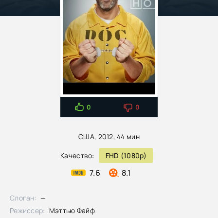
0
0
США, 2012, 44 мин
Качество:
FHD (1080p)
7.6
8.1
Слоган:
—
Режиссер:
Мэттью Файф