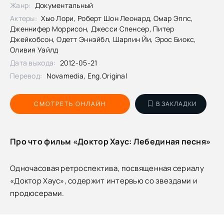
Жанр:
Документальный
Актеры:
Хью Лори, Роберт Шон Леонард, Омар Эппс,
Дженнифер Моррисон, Джесси Спенсер, Питер
Джейкобсон, Одетт Эннэйбл, Шарлин Йи, Эрос Биокс,
Оливия Уайлд
Дата выхода:
2012-05-21
Перевод:
Novamedia, Eng.Original
СМОТРЕТЬ ОНЛАЙН
В ЗАКЛАДКИ
Про что фильм «Доктор Хаус: Лебединая песня»
Одночасовая ретроспектива, посвященная сериалу
«Доктор Хаус», содержит интервью со звездами и
продюсерами.