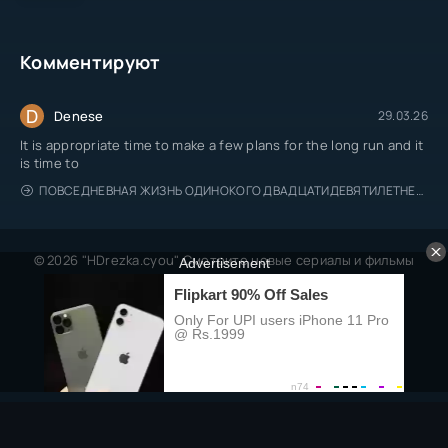
Комментируют
D
Denese
29.03.26
It is appropriate time to make a few plans for the long run and it
is time to
ПОВСЕДНЕВНАЯ ЖИЗНЬ ОДИНОКОГО ДВАДЦАТИДЕВЯТИЛЕТНЕГО АВАНТЮРИСТА
© 2026 "HDrezka.cyou" Смотрите новые сериалы и фильмы
онлайн.
Все права защищены, берегитесь пиратов.
Правообладателям