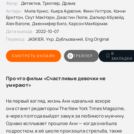
Жанр:
Детектив, Триллер, Драма
Актеры:
Мила Кунис, Кьяра Аурелия, Финн Уиттрок, Конни
Бриттон, Скут МакНэри, Джастин Люпе, Далмар Абузейд,
Alex Barone, Дженнифер Билз, Карсон МакКормак
Дата выхода:
2022-10-07
Перевод:
JASKIER, Укр. Дубльований, Eng.Original
В
СМОТРЕТЬ ОНЛАЙН
ТРЕЙЛЕР
ЗАКЛАДКИ
Про что фильм «Счастливые девочки не
умирают»
На первый взгляд, жизнь Ани идеальна: вскоре
она станет редактором The New York Times Magazine,
а через полгода выйдет замуж за любимого мужчину.
Однако всплывает прошлое Ани — когда она была
подростком, в её школе произошла стрельба, также