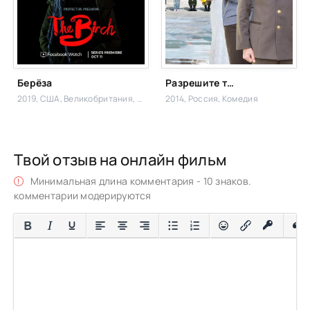
Берёза
Разрешите тебя поцеловать… отец невесты
2019, США, Великобритания,
Ужасы, Зарубежный
2014, Россия,
Комедия
Твой отзыв на онлайн фильм
Минимальная длина комментария - 10 знаков.
комментарии модерируются