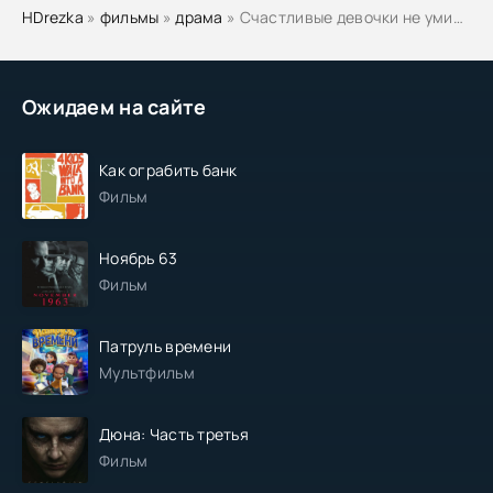
HDrezka
»
фильмы
»
драма
» Счастливые девочки не умирают
Ожидаем на сайте
Как ограбить банк
Фильм
Ноябрь 63
Фильм
Патруль времени
Мультфильм
Дюна: Часть третья
Фильм