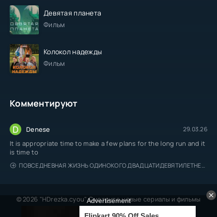
Девятая планета
Фильм
Колокол надежды
Фильм
Комментируют
D
Denese
29.03.26
It is appropriate time to make a few plans for the long run and it
is time to
ПОВСЕДНЕВНАЯ ЖИЗНЬ ОДИНОКОГО ДВАДЦАТИДЕВЯТИЛЕТНЕГО АВАНТЮРИСТА
© 2026 "HDrezka.cyou" Смотрите новые сериалы и фильмы
онлайн.