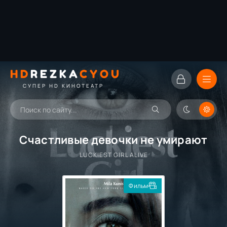
HD
REZKA
CYOU
СУПЕР HD КИНОТЕАТР
Счастливые девочки не умирают
LUCKIEST GIRL ALIVE
Фильм