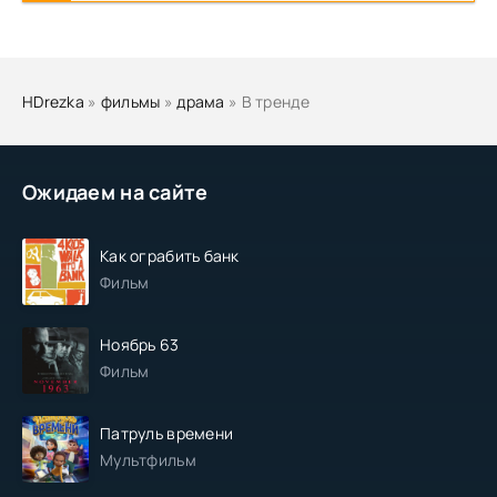
HDrezka
»
фильмы
»
драма
» В тренде
Ожидаем на сайте
Как ограбить банк
Фильм
Ноябрь 63
Фильм
Патруль времени
Мультфильм