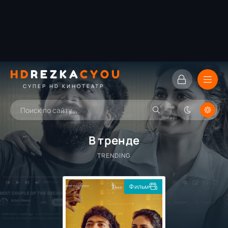
HD
REZKA
CYOU
СУПЕР HD КИНОТЕАТР
В тренде
TRENDING
Фильм