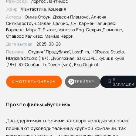
Режиссер:
Йоргос Лантимос
Жанр:
Фантастика, Комедия
Актеры:
Эмма Стоун, Джесси Племонс, Алисия
Сильверстоун, Эйдан Делбис, Дж. Кармен Галиндес
Баррера, Марк Т. Льюис, Vanessa Eng, Седрик Дюморне,
Ставрос Халкиас, Мамма Черри
Дата выхода:
2025-08-28
Перевод:
Студия "Продубляж", LostFilm, HDRezka Studio,
HDrezka Studio (18+), Дубляжная, заКАДРЫ, Кубик в кубе
(18+), Ю. Сербин, LeDoyen (укр), Eng.Original
В
СМОТРЕТЬ ОНЛАЙН
ТРЕЙЛЕР
ЗАКЛАДКИ
Про что фильм «Бугония»
Два одержимых теориями заговора молодых человека
похищают руководительницу крупной компании, так
как считают, что она — инопланетянка, жаждущая