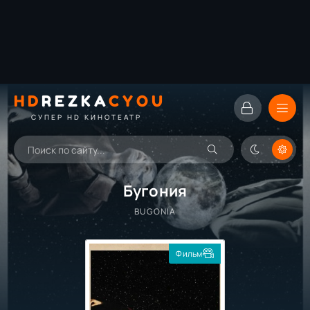
HD
REZKA
CYOU
СУПЕР HD КИНОТЕАТР
Бугония
BUGONIA
Фильм