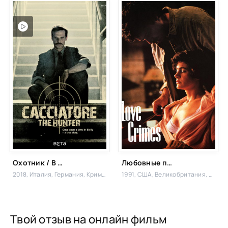
Охотник / В погоне за мафией
Любовные преступления
2018, Италия, Германия,
Криминал, Боевик,
1991, США, Великобритания,
Трилл
Твой отзыв на онлайн фильм