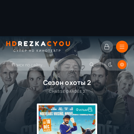
HD
REZKA
CYOU
СУПЕР HD КИНОТЕАТР
Сезон охоты 2
CHASSE GARDÉE 2
Фильм