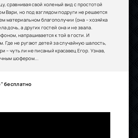
цу, сравнивая свой холеный вид с простотой
ом Вари, но под взглядом подруги не решается
оем материальном благополучии (она – хозяйка
а дочь, а других гостей она и не звала.
фоном, напрашивается к той в гости. И
м. Где не ругают детей за случайную шалость,
и – чуть ли не писаный красавец Егор. Узнав,
ичным шофером...
" бесплатно