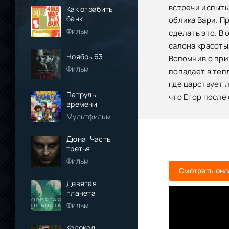
встречи испыты
Как ограбить
банк
облика Вари. П
Фильм
сделать это. В
салона красоты
Ноябрь 63
Вспомнив о приг
Фильм
попадает в теп
где царствует 
Патруль
что Егор после
времени
Мультфильм
Дюна: Часть
третья
Фильм
Смотреть онл
Девятая
планета
Фильм
Колокол