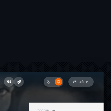
ВОЙТИ
Слоган:
—