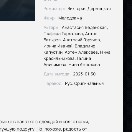
Режиссер:
Виктория Держицкая
Жанр:
Мелодрама
Актеры:
Анастасия Веденская,
Глафира Тарханова, Антон
Батырев, Анатолий Горячев,
Ирина Иваней, Владимир
Капустин, Артем Алексеев, Нина
Красильникова, Галина
Анисимова, Нина Антюхова
Дата выхода:
2023-01-30
Перевод:
Рус. Оригинальный
рынке в палатке с одеждой и колготками,
лучшую подругу. Но, похоже, радость от