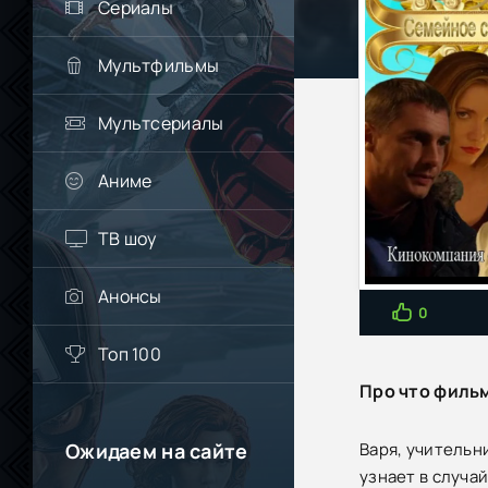
Сериалы
Мультфильмы
Мультсериалы
Аниме
ТВ шоу
Анонсы
0
Топ 100
Про что филь
Ожидаем на сайте
Варя, учительн
узнает в случа