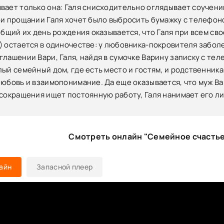
вает только она: Галя снисходительно оглядывает соучени
ри прощании Галя хочет было выбросить бумажку с телефон
 общий их день рождения оказывается, что Галя при всем св
) остается в одиночестве: у любовника-покровителя заболел
лашении Вари, Галя, найдя в сумочке Варину записку с теле
лый семейный дом, где есть место и гостям, и родственника
любовь и взаимопонимание. Да еще оказывается, что муж Вар
 сокращения ищет постоянную работу, Галя нанимает его л
Смотреть онлайн "Семейное счастье
айн
Запасной плеер