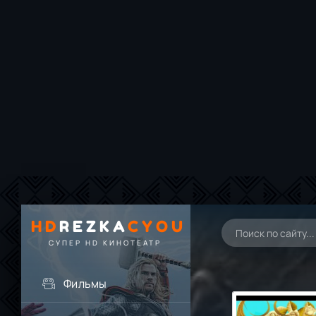
HD
REZKA
CYOU
СУПЕР HD КИНОТЕАТР
Фильмы