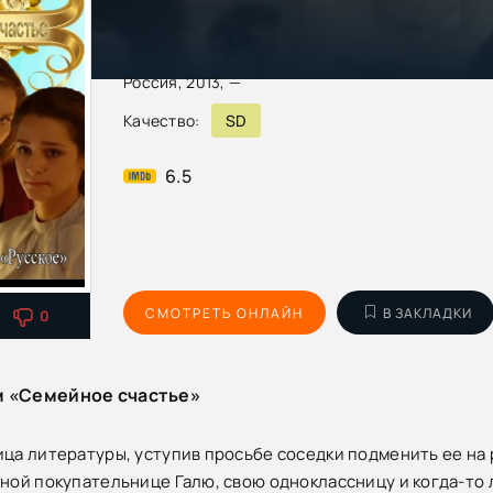
Россия, 2013, —
Качество:
SD
6.5
СМОТРЕТЬ ОНЛАЙН
В ЗАКЛАДКИ
0
м «Семейное счастье»
ица литературы, уступив просьбе соседки подменить ее на 
йной покупательнице Галю, свою одноклассницу и когда-то 