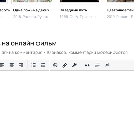
расоты
Одна ложь на двоих
Звездный путь
Цветочное тан
2018, Великобритания,
Зарубежный, Драма
2018, Россия,
Русский, Драма
1966, США,
Приключения,
2019, Россия,
Русск
в на онлайн фильм
длина комментария - 10 знаков. комментарии модерируются