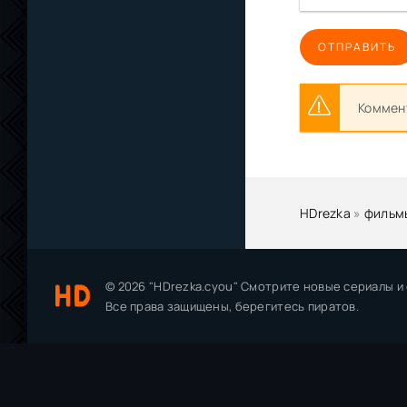
ОТПРАВИТЬ
Коммент
HDrezka
»
фильм
© 2026 "HDrezka.cyou" Смотрите новые сериалы и
Все права защищены, берегитесь пиратов.