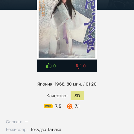
0
0
Япония, 1968, 80 мин. / 01:20
Качество:
SD
7.5
7.1
Слоган:
—
Режиссер:
Токудзо Танака