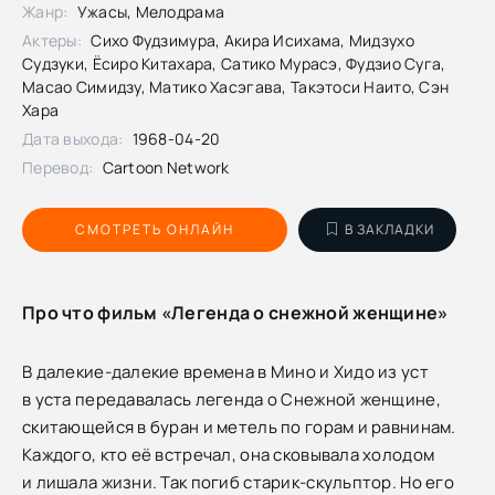
Жанр:
Ужасы, Мелодрама
Актеры:
Сихо Фудзимура, Акира Исихама, Мидзухо
Судзуки, Ёсиро Китахара, Сатико Мурасэ, Фудзио Суга,
Масао Симидзу, Матико Хасэгава, Такэтоси Наито, Сэн
Хара
Дата выхода:
1968-04-20
Перевод:
Cartoon Network
СМОТРЕТЬ ОНЛАЙН
В ЗАКЛАДКИ
Про что фильм «Легенда о снежной женщине»
В далекие-далекие времена в Мино и Хидо из уст
в уста передавалась легенда о Снежной женщине,
скитающейся в буран и метель по горам и равнинам.
Каждого, кто её встречал, она сковывала холодом
и лишала жизни. Так погиб старик-скульптор. Но его