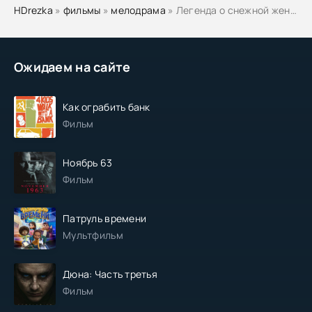
HDrezka
»
фильмы
»
мелодрама
» Легенда о снежной женщине
Ожидаем на сайте
Как ограбить банк
Фильм
Ноябрь 63
Фильм
Патруль времени
Мультфильм
Дюна: Часть третья
Фильм