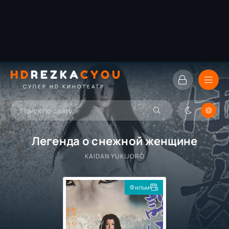
HD
REZKA
CYOU
СУПЕР HD КИНОТЕАТР
Легенда о снежной женщине
KAIDAN YUKIJORÔ
Фильм