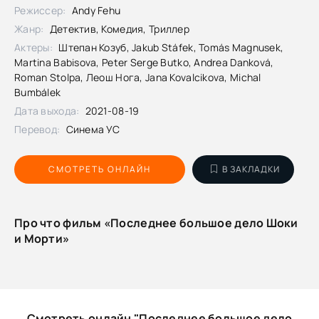
Режиссер:
Andy Fehu
Жанр:
Детектив, Комедия, Триллер
Актеры:
Штепан Козуб, Jakub Stáfek, Tomás Magnusek,
Martina Babisova, Peter Serge Butko, Andrea Danková,
Roman Stolpa, Леош Нога, Jana Kovalcikova, Michal
Bumbálek
Дата выхода:
2021-08-19
Перевод:
Синема УС
СМОТРЕТЬ ОНЛАЙН
В ЗАКЛАДКИ
Про что фильм «Последнее большое дело Шоки
и Морти»
Смотреть онлайн "Последнее большое дело