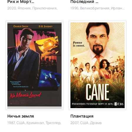
Рик и Морти: Самурай и Сёгун
Последний из великих королей
2020, Япония,
Приключения,
1996, Великобритания, Ирландия, Дания,
Ничья земля
Плантация
1987, США,
Криминал, Триллер,
2007, США,
Драма