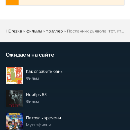
HDrezka
»
фильмы
»
триллер
» Посланник дьявола: тот, кто среди нас
Ожидаем на сайте
Как ограбить банк
Фильм
Ноябрь 63
Фильм
Патруль времени
Мультфильм