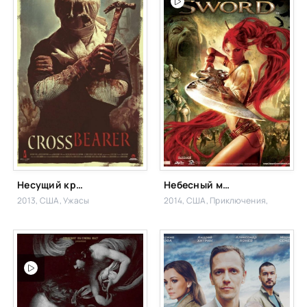
Несущий крест
Небесный меч
2013, США,
Ужасы
2014, США,
Приключения,