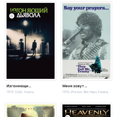
Изгоняющий дьявола
Меня зовут Троица
1973, США,
Ужасы
1970, Италия,
Вестерн, Комедия