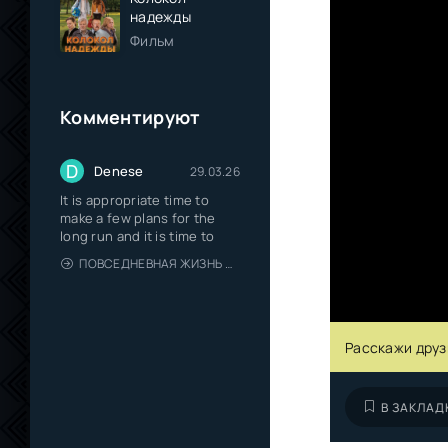
надежды
Фильм
Комментируют
D
Denese
29.03.26
It is appropriate time to
make a few plans for the
long run and it is time to
ПОВСЕДНЕВНАЯ ЖИЗНЬ ОДИНОКОГО ДВАДЦАТИДЕВЯТИЛЕТНЕГО АВАНТЮРИСТА
Расскажи друз
В ЗАКЛАД