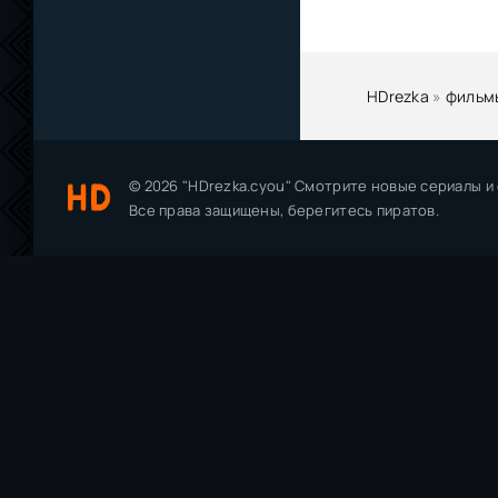
HDrezka
»
фильм
© 2026 "HDrezka.cyou" Смотрите новые сериалы и
Все права защищены, берегитесь пиратов.