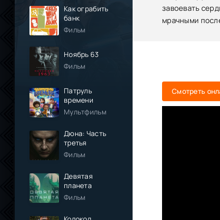
завоевать серд
Как ограбить
банк
мрачными после
Фильм
Ноябрь 63
Фильм
Патруль
Смотреть онл
времени
Мультфильм
Дюна: Часть
третья
Фильм
Девятая
планета
Фильм
Колокол