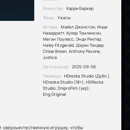
Режиссер:
Карри Баркер
Жанр:
Ужасы
Актеры:
Майкл Джонстон, Инде
Наварретт, Купер Томлинсон,
Меган Лоулесс, Энди Рихтер,
Haley Fitzgerald, Дэрин Тондер,
Chloe Breen, Anthony Pavone,
Justice
Дата выхода:
2025-09-06
Перевод:
HDrezka Studio (Дубл.),
HDrezka Studio (18+), HDRezka
Studio, DniproFilm (укр),
Eng.Original
т сверхъестественную игрушку, чтобы