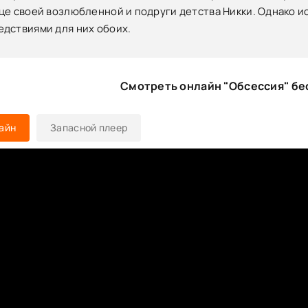
це своей возлюбленной и подруги детства Никки. Однако 
дствиями для них обоих.
Смотреть онлайн "Обсессия" бе
айн
Запасной плеер