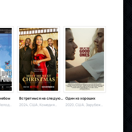
 небом
Встретимся на следующее Рождество
Один из хороших
елодрама
2024, США,
Комедия, Мелодрама
2020, США,
Зарубежный, Драма