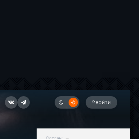
ВОЙТИ
Слоган:
—