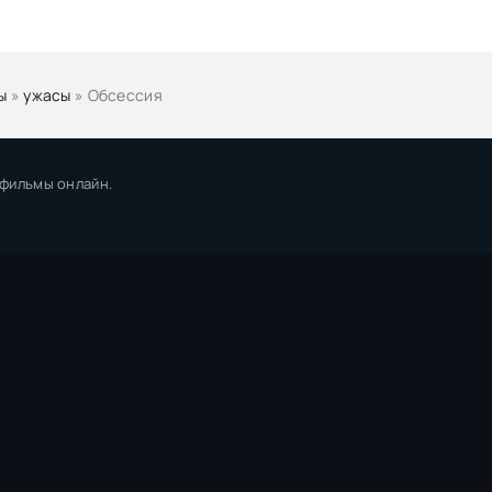
ы
»
ужасы
» Обсессия
 фильмы онлайн.