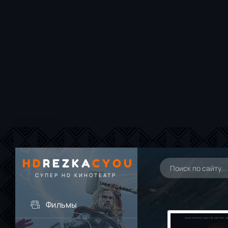
HD
REZKA
CYOU
СУПЕР HD КИНОТЕАТР
Фильмы