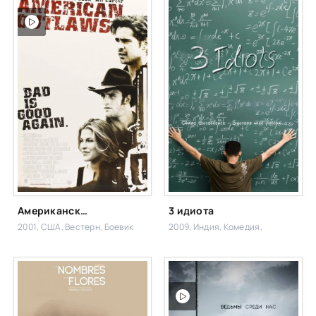
Американские герои
3 идиота
2001, США,
Вестерн, Боевик
2009, Индия,
Комедия,