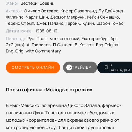
Жанр:
Вестерн, Боевик
Актеры:
Эмилио Эстевес, Кифер Сазерленд, Лу Даймонд
Филлипс, Чарли Шин, Дермот Малруни, Кейси Семашко,
Теренс Стэмп, Джек Пэланс, Терри О’Куинн, Шэрон Томас
Дата выхода:
1988-08-10
Перевод:
Рус. Проф. многоголосый, Екатеринбург Арт,
2+2 (укр), А. Гаврилов, П.Санаев, В. Козлов, Eng.Original,
Eng. Orig. with Commentary
В
СМОТРЕТЬ ОНЛАЙН
ТРЕЙЛЕР
ЗАКЛАДКИ
Про что фильм «Молодые стрелки»
В Нью-Мексико, во времена Дикого Запада, фермер-
англичанин Джон Танстолл нанимает бездомных
молодых «сорвиголов» для охраны своего ранчо от
контролирующей округ бандитской группировки