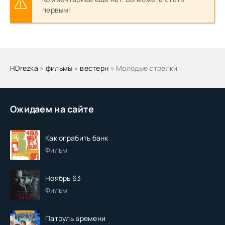
первым!
HDrezka
»
фильмы
»
вестерн
» Молодые стрелки
Ожидаем на сайте
Как ограбить банк
Фильм
Ноябрь 63
Фильм
Патруль времени