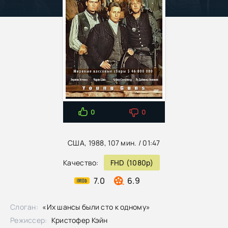
0
0
США, 1988, 107 мин. / 01:47
Качество:
FHD (1080p)
7.0
6.9
Слоган:
«Их шансы были сто к одному»
Режиссер:
Кристофер Кэйн