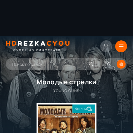
HD
REZKA
CYOU
СУПЕР HD КИНОТЕАТР
Молодые стрелки
YOUNG GUNS
Фильм