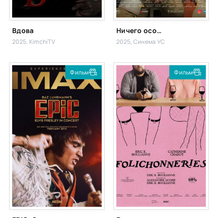
Вдова
Ничего особенного
2025, KimchiTV
2025, Синема УС
Фильм
Фильм