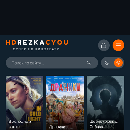
HD
REZKA
CYOU
СУПЕР HD КИНОТЕАТР
В холодном
Шерлок Холмс:
свете
Драники
Собака