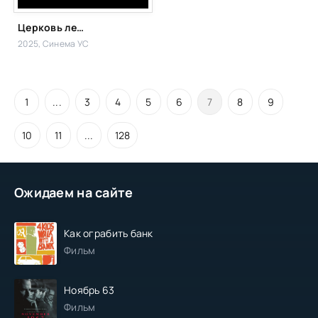
Церковь летающей тарелки
2025, Синема УС
1
...
3
4
5
6
7
8
9
10
11
...
128
Ожидаем на сайте
Как ограбить банк
Фильм
Ноябрь 63
Фильм