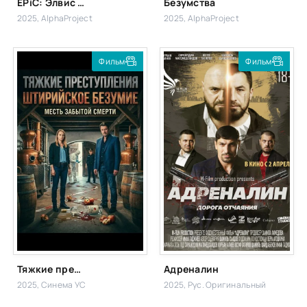
EPiC: Элвис Пресли на концерте
Безумства
2025, AlphaProject
2025, AlphaProject
Фильм
Фильм
Тяжкие преступления: Штирийское безумие
Адреналин
2025, Синема УС
2025, Рус. Оригинальный