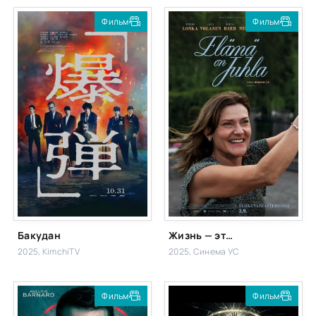
Фильм
Фильм
Бакудан
Жизнь — это праздник
2025, KimchiTV
2025, Синема УС
Фильм
Фильм