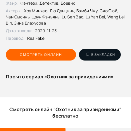
Жанр:
Фэнтези, Детектив, Боевик
Актеры:
Хоу Минхао, Лю Дунцинь, Бэмби Чжу, Сяо Сюй,
Чан Сысинь, Цзун Фэнъянь, Lu Sen Bao, Lu Yan Bei, Weng Lei
Bin, Зина Блахусова
Дата выхода:
2020-11-23
Перевод:
RealFake
СМОТРЕТЬ ОНЛАЙН
В ЗАКЛАДКИ
Про что сериал «Охотник за привидениями»
Смотреть онлайн "Охотник за привидениями"
бесплатно