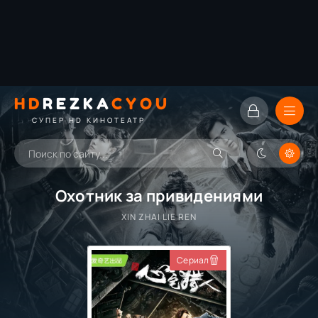
HD
REZKA
CYOU
СУПЕР HD КИНОТЕАТР
Охотник за привидениями
XIN ZHAI LIE REN
Сериал