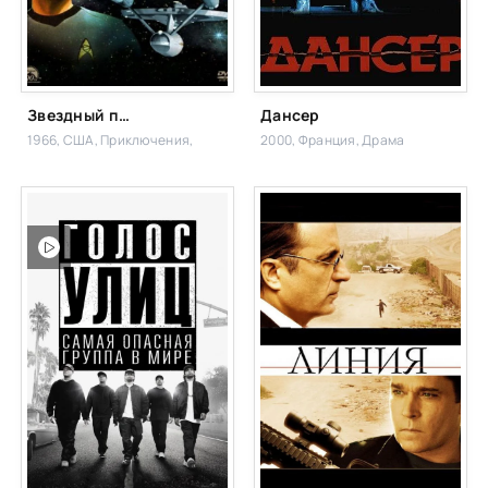
Звездный путь
Дансер
1966, США,
Приключения,
2000, Франция,
Драма