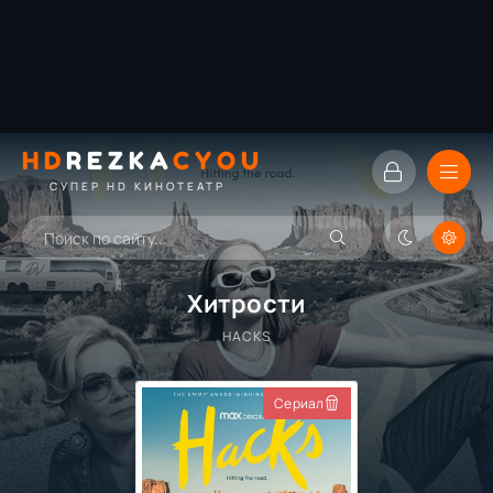
HD
REZKA
CYOU
СУПЕР HD КИНОТЕАТР
Хитрости
HACKS
Сериал