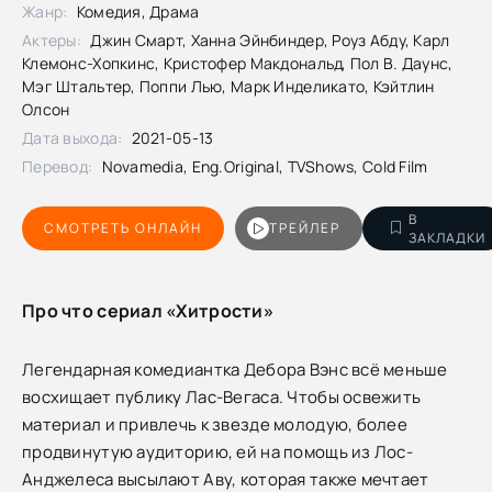
Жанр:
Комедия, Драма
Актеры:
Джин Смарт, Ханна Эйнбиндер, Роуз Абду, Карл
Клемонс-Хопкинс, Кристофер Макдональд, Пол В. Даунс,
Мэг Штальтер, Поппи Лью, Марк Инделикато, Кэйтлин
Олсон
Дата выхода:
2021-05-13
Перевод:
Novamedia, Eng.Original, TVShows, Cold Film
В
СМОТРЕТЬ ОНЛАЙН
ТРЕЙЛЕР
ЗАКЛАДКИ
Про что сериал «Хитрости»
Легендарная комедиантка Дебора Вэнс всё меньше
восхищает публику Лас-Вегаса. Чтобы освежить
материал и привлечь к звезде молодую, более
продвинутую аудиторию, ей на помощь из Лос-
Анджелеса высылают Аву, которая также мечтает