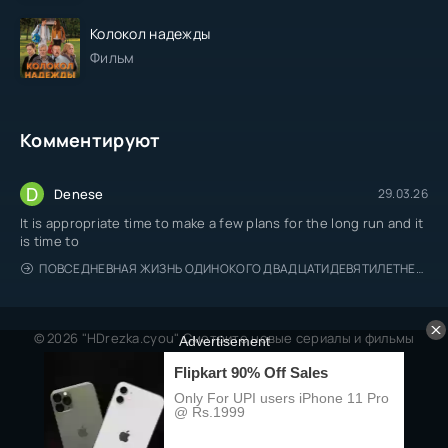
Колокол надежды
Фильм
Комментируют
D
Denese
29.03.26
It is appropriate time to make a few plans for the long run and it
is time to
ПОВСЕДНЕВНАЯ ЖИЗНЬ ОДИНОКОГО ДВАДЦАТИДЕВЯТИЛЕТНЕГО АВАНТЮРИСТА
© 2026 "HDrezka.cyou" Смотрите новые сериалы и фильмы
онлайн.
Все права защищены, берегитесь пиратов.
Правообладателям