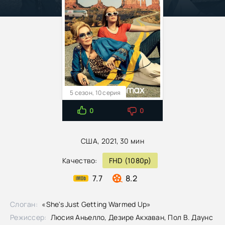
5 сезон, 10 серия
0
0
США, 2021, 30 мин
Качество:
FHD (1080p)
7.7
8.2
Слоган:
«She's Just Getting Warmed Up»
Режиссер:
Люсия Аньелло, Дезире Акхаван, Пол В. Даунс