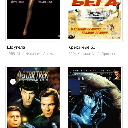
Шоугелз
Крысиные бега
1995, США, Франция,
Драма
2001, Канада, США,
Приключения,