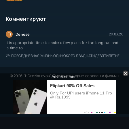
Комментируют
D
Denese
29.03.26
It is appropriate time to make a few plans for the long run and it
is time to
ПОВСЕДНЕВНАЯ ЖИЗНЬ ОДИНОКОГО ДВАДЦАТИДЕВЯТИЛЕТНЕГО АВАНТЮРИСТА
© 2026 "HDrezka.cyou" Смотрите новые сериалы и фильмы
онлайн.
Все права защищены, берегитесь пиратов.
Правообладателям