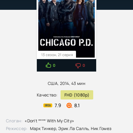
13 сезон, 21 серия
0
0
США, 2014, 43 мин
Качество:
FHD (1080p)
7.9
8.1
Слоган:
«Don't **** With My City»
Режиссер:
Марк Тинкер, Эрик Ла Салль, Ник Гомез