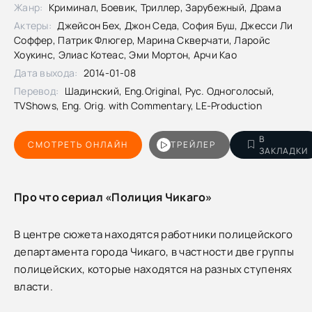
Жанр:
Криминал, Боевик, Триллер, Зарубежный, Драма
Актеры:
Джейсон Бех, Джон Седа, София Буш, Джесси Ли
Соффер, Патрик Флюгер, Марина Скверчати, Ларойс
Хоукинс, Элиас Котеас, Эми Мортон, Арчи Као
Дата выхода:
2014-01-08
Перевод:
Шадинский, Eng.Original, Рус. Одноголосый,
TVShows, Eng. Orig. with Commentary, LE-Production
В
СМОТРЕТЬ ОНЛАЙН
ТРЕЙЛЕР
ЗАКЛАДКИ
Про что сериал «Полиция Чикаго»
В центре сюжета находятся работники полицейского
департамента города Чикаго, в частности две группы
полицейских, которые находятся на разных ступенях
власти.