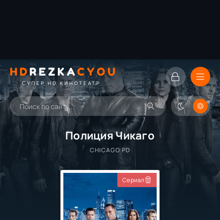
HD
REZKA
CYOU
СУПЕР HD КИНОТЕАТР
Полиция Чикаго
CHICAGO PD
Сериал