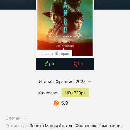
1 сезон, 10 серия
0
0
Италия, Франция, 2023, —
Качество:
HD (720p)
5.9
Слоган:
—
Режиссер:
Энрико Мария Артале, Франческа Коменчини,