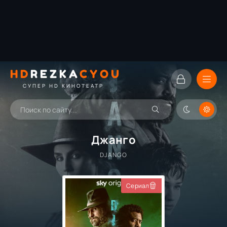
HD
REZKA
CYOU
СУПЕР HD КИНОТЕАТР
Джанго
DJANGO
Сериал