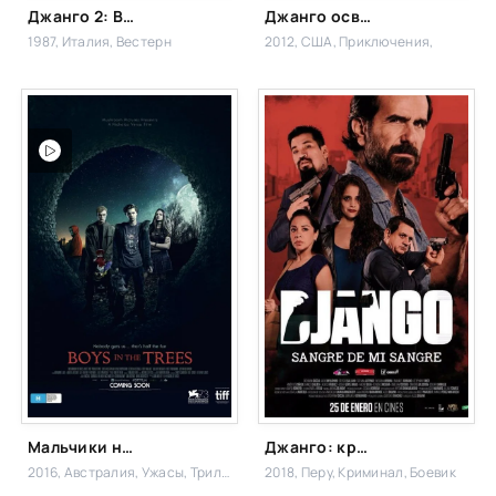
Джанго 2: Возвращение
Джанго освобожденный
1987, Италия,
Вестерн
2012, США,
Приключения,
Мальчики на деревьях
Джанго: кровь моей крови
2016, Австралия,
Ужасы, Триллер,
2018, Перу,
Криминал, Боевик