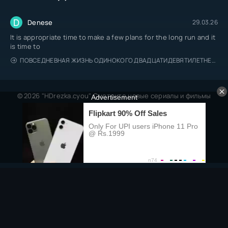
D
Denese
29.03.26
It is appropriate time to make a few plans for the long run and it
is time to
ПОВСЕДНЕВНАЯ ЖИЗНЬ ОДИНОКОГО ДВАДЦАТИДЕВЯТИЛЕТНЕГО АВАНТЮРИСТА
© 2026 "HDrezka.cyou" Смотрите новые сериалы и фильмы
онлайн.
Все права защищены, берегитесь пиратов.
Правообладателям