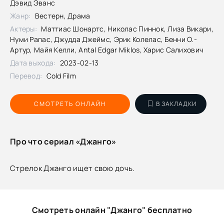
Дэвид Эванс
Жанр:
Вестерн, Драма
Актеры:
Маттиас Шонартс, Николас Пиннок, Лиза Викари,
Нуми Рапас, Джудда Джеймс, Эрик Колелас, Бенни О.-
Артур, Майя Келли, Antal Edgar Miklos, Харис Салихович
Дата выхода:
2023-02-13
Перевод:
Cold Film
СМОТРЕТЬ ОНЛАЙН
В ЗАКЛАДКИ
Про что сериал «Джанго»
Стрелок Джанго ищет свою дочь.
Смотреть онлайн "Джанго" бесплатно