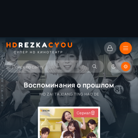
HD
REZKA
CYOU
СУПЕР HD КИНОТЕАТР
Воспоминания о прошлом
WO ZAI TA XIANG TING HAO DE
Сериал