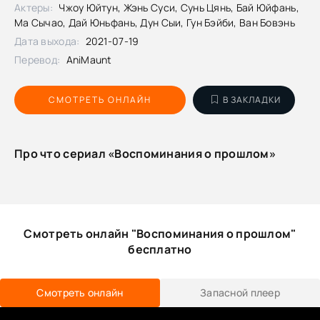
Актеры:
Чжоу Юйтун, Жэнь Суси, Сунь Цянь, Бай Юйфань,
Ма Сычао, Дай Юньфань, Дун Сыи, Гун Бэйби, Ван Бовэнь
Дата выхода:
2021-07-19
Перевод:
AniMaunt
СМОТРЕТЬ ОНЛАЙН
В ЗАКЛАДКИ
Про что сериал «Воспоминания о прошлом»
Смотреть онлайн "Воспоминания о прошлом"
бесплатно
Смотреть онлайн
Запасной плеер