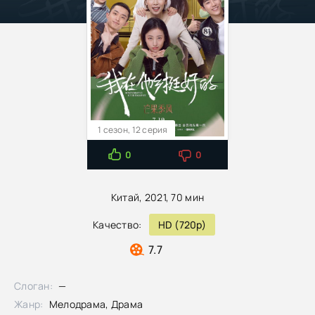
1 сезон, 12 серия
0
0
Китай, 2021, 70 мин
Качество:
HD (720p)
7.7
Слоган:
—
Жанр:
Мелодрама, Драма