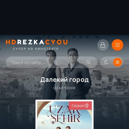
HD
REZKA
CYOU
СУПЕР HD КИНОТЕАТР
Далекий город
UZAK SEHIR
Сериал