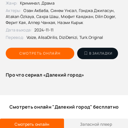
Жанр:
Криминал, Драма
Актеры:
Озан Акбаба, Синем Унсал, Гонджа Джиласун,
Atakan Özkaya, Сахра Шаш, Мюфит Каяджан, Dilin Doger,
Ферит Кая, Алпер Чанкая, Назми Кырык
Дата выхода:
2024-11-11
Перевод:
Voize, AlisaDirilis, DiziDenizi, Turk.Original
СМОТРЕТЬ ОНЛАЙН
В ЗАКЛАДКИ
Про что сериал «Далекий город»
Смотреть онлайн "Далекий город" бесплатно
Смотреть онлайн
Запасной плеер