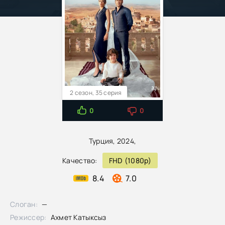
2 сезон, 35 серия
0
0
Турция, 2024,
Качество:
FHD (1080p)
8.4
7.0
Слоган:
—
Режиссер:
Ахмет Катыксыз