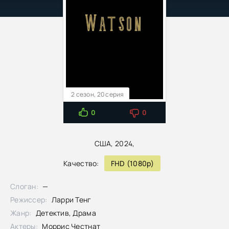
2 сезон, 20 серия
0
0
США, 2024,
Качество:
FHD (1080p)
Слоган:
—
Режиссер:
Ларри Тенг
Жанр:
Детектив, Драма
Актеры:
Моррис Честнат