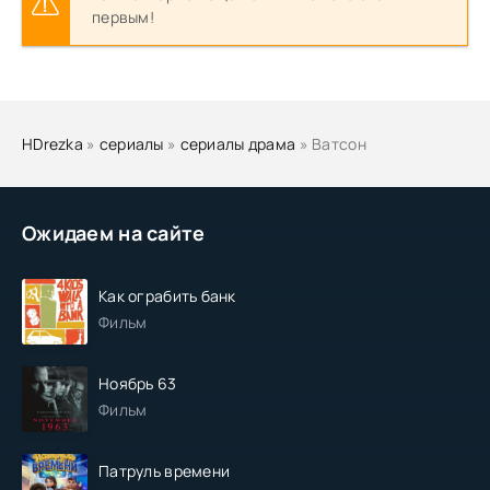
первым!
HDrezka
»
сериалы
»
сериалы драма
» Ватсон
Ожидаем на сайте
Как ограбить банк
Фильм
Ноябрь 63
Фильм
Патруль времени