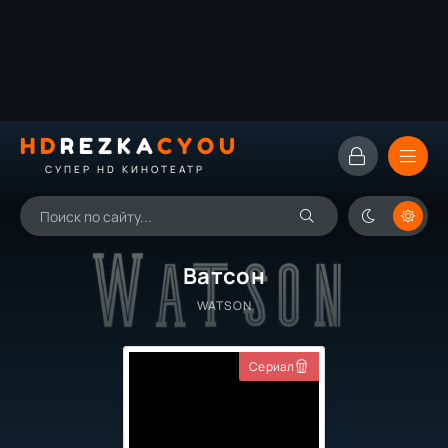
HD
REZKA
CYOU
СУПЕР HD КИНОТЕАТР
Ватсон
WATSON
Сериал