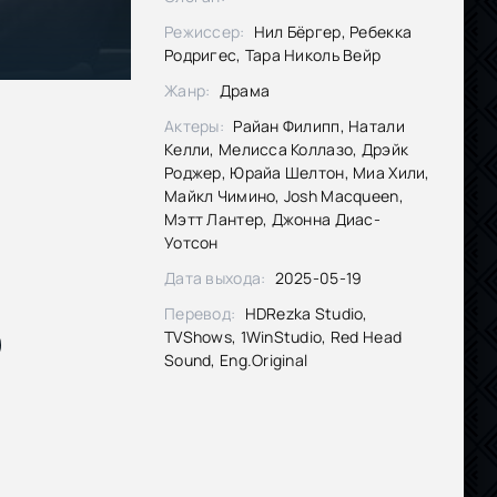
Режиссер:
Нил Бёргер, Ребекка
Родригес, Тара Николь Вейр
Жанр:
Драма
Актеры:
Райан Филипп, Натали
Келли, Мелисса Коллазо, Дрэйк
Роджер, Юрайа Шелтон, Миа Хили,
Майкл Чимино, Josh Macqueen,
Мэтт Лантер, Джонна Диас-
Уотсон
Дата выхода:
2025-05-19
Перевод:
HDRezka Studio,
TVShows, 1WinStudio, Red Head
Sound, Eng.Original