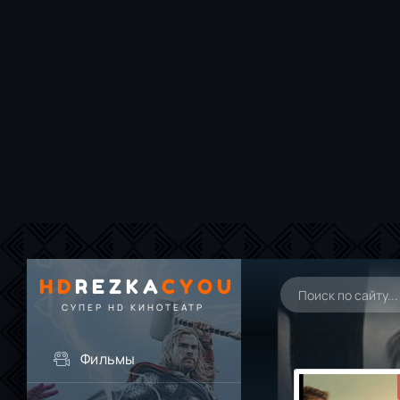
HD
REZKA
CYOU
СУПЕР HD КИНОТЕАТР
Фильмы