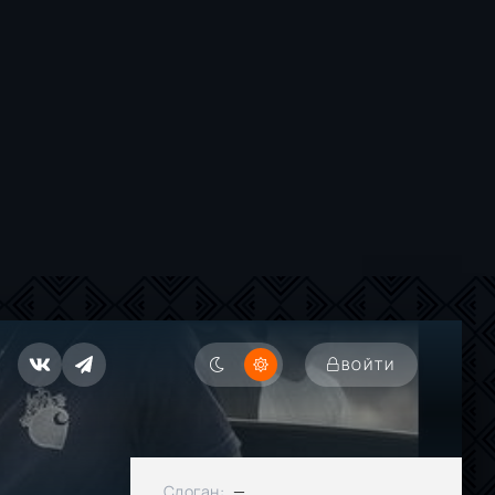
ВОЙТИ
Слоган:
—