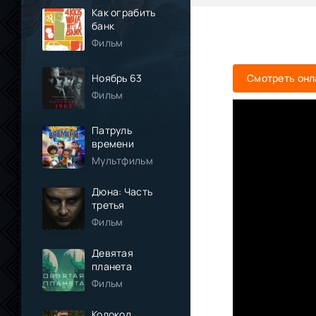
Как ограбить
банк
Фильм
Ноябрь 63
Смотреть онл
Фильм
Патруль
времени
Мультфильм
Дюна: Часть
третья
Фильм
Девятая
планета
Фильм
Колокол