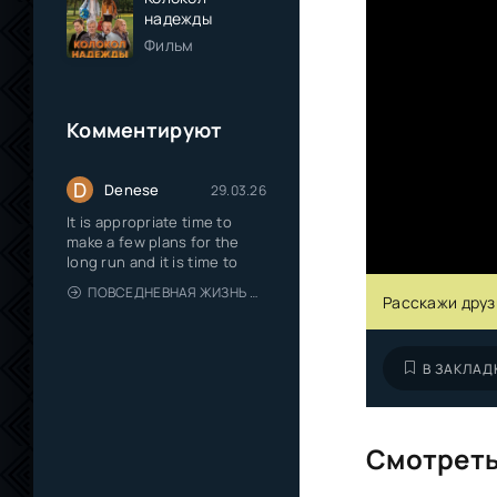
надежды
Фильм
Комментируют
D
Denese
29.03.26
It is appropriate time to
make a few plans for the
long run and it is time to
ПОВСЕДНЕВНАЯ ЖИЗНЬ ОДИНОКОГО ДВАДЦАТИДЕВЯТИЛЕТНЕГО АВАНТЮРИСТА
Расскажи друз
В ЗАКЛАД
Смотреть