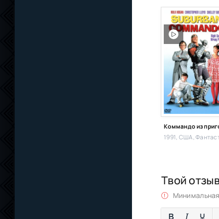
Коммандо из приг
1991, США,
Фантастик
Твой отзы
Минимальная 