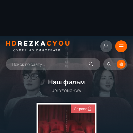
HD
REZKA
CYOU
СУПЕР HD КИНОТЕАТР
Наш фильм
URI YEONGHWA
Сериал