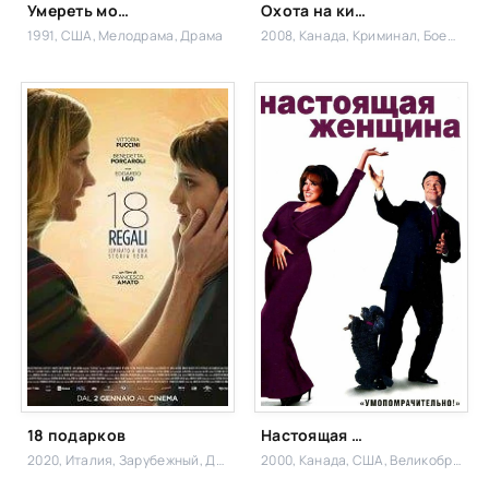
Умереть молодым
Охота на киллера
1991, США,
Мелодрама, Драма
2008, Канада,
Криминал, Боевик,
18 подарков
Настоящая женщина
2020, Италия,
Зарубежный, Драма
2000, Канада, США, Великобритания, Япония, Германия,