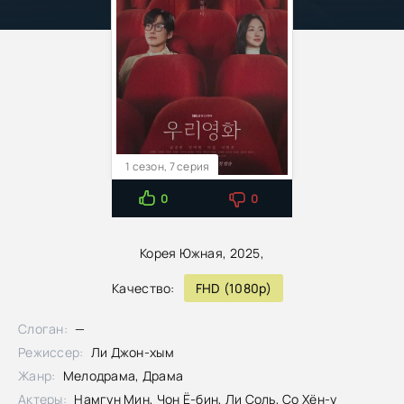
1 сезон, 7 серия
0
0
Корея Южная, 2025,
Качество:
FHD (1080p)
Слоган:
—
Режиссер:
Ли Джон-хым
Жанр:
Мелодрама, Драма
Актеры:
Намгун Мин, Чон Ё-бин, Ли Соль, Со Хён-у