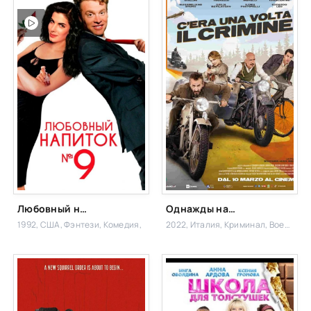
Любовный напиток №9
Однажды на преступлении
1992, США,
Фэнтези, Комедия,
2022, Италия,
Криминал, Военный,