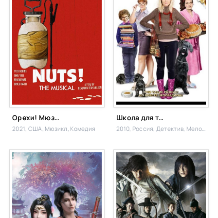
Орехи! Мюзикл
Школа для толстушек
2021, США,
Мюзикл, Комедия
2010, Россия,
Детектив, Мелодрама