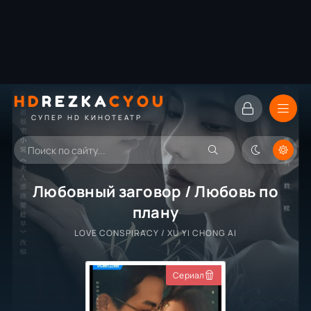
HD
REZKA
CYOU
СУПЕР HD КИНОТЕАТР
Любовный заговор / Любовь по
плану
LOVE CONSPIRACY / XU YI CHONG AI
Сериал