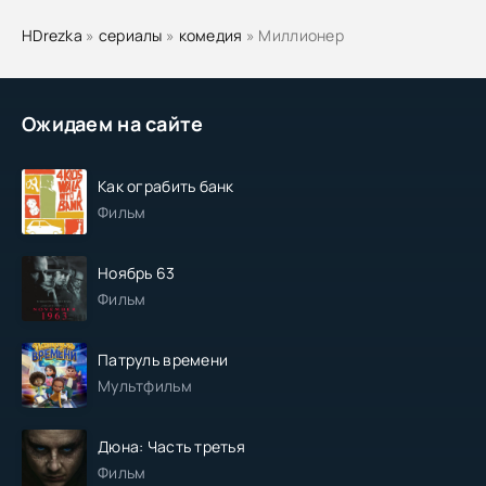
HDrezka
»
сериалы
»
комедия
» Миллионер
Ожидаем на сайте
Как ограбить банк
Фильм
Ноябрь 63
Фильм
Патруль времени
Мультфильм
Дюна: Часть третья
Фильм