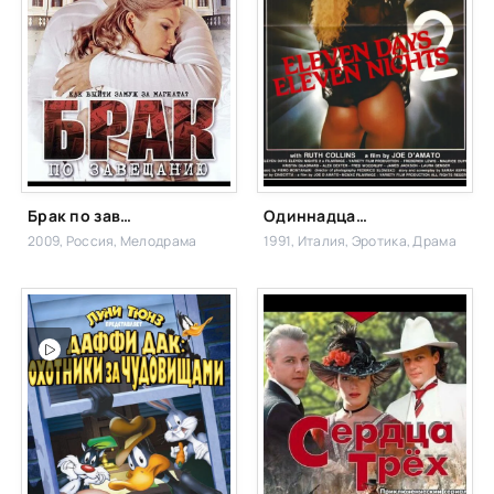
Брак по завещанию
Одиннадцать дней, одиннадцать ночей, часть 2
2009, Россия,
Мелодрама
1991, Италия,
Эротика, Драма