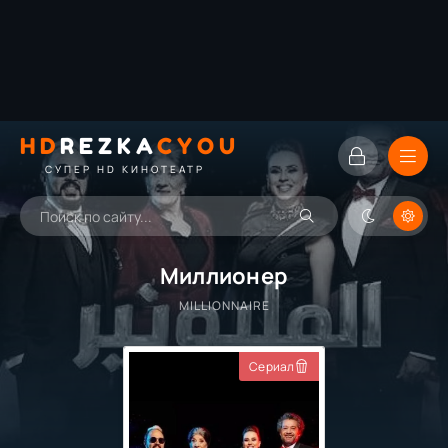
HD
REZKA
CYOU
СУПЕР HD КИНОТЕАТР
Миллионер
MILLIONNAIRE
Сериал