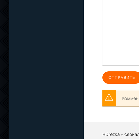
ОТПРАВИТЬ
Коммент
HDrezka
»
сериа