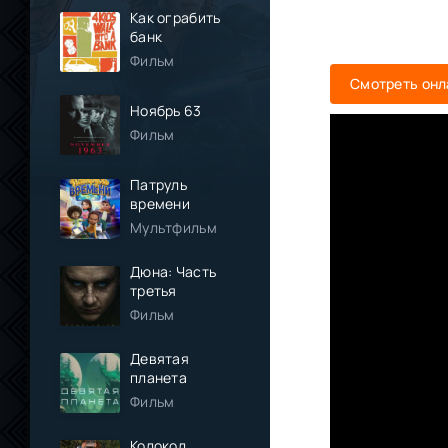
Как ограбить
банк
Фильм
Смотреть онл
Ноябрь 63
Фильм
Патруль
времени
Мультфильм
Дюна: Часть
третья
Фильм
Девятая
планета
Фильм
Колокол