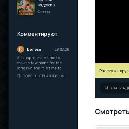
надежды
Фильм
Комментируют
D
Denese
29.03.26
It is appropriate time to
make a few plans for the
long run and it is time to
Расскажи друз
ПОВСЕДНЕВНАЯ ЖИЗНЬ ОДИНОКОГО ДВАДЦАТИДЕВЯТИЛЕТНЕГО АВАНТЮРИСТА
В ЗАКЛАД
Смотреть