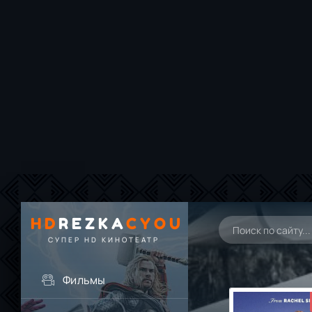
HD
REZKA
CYOU
СУПЕР HD КИНОТЕАТР
Фильмы