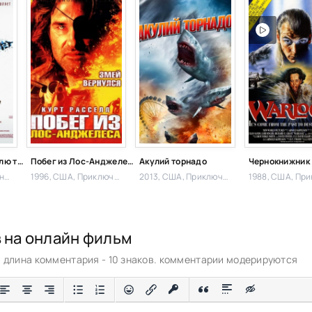
Революция, я люблю тебя!
Побег из Лос-Анджелеса
Акулий торнадо
Чернокнижник
й,
1996, США,
Приключения,
2013, США,
Приключения, Ужасы,
1988, США,
Прикл
в на онлайн фильм
длина комментария - 10 знаков. комментарии модерируются