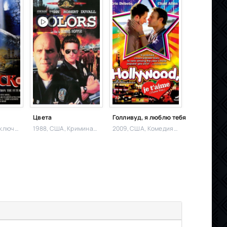
Цвета
Голливуд, я люблю тебя
ючения,
1988, США,
Криминал, Боевик,
2009, США,
Комедия, Мелодрама,