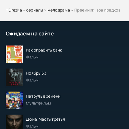
HDrezka
»
сериалы
»
мелодрама
» Преемник: зов предков
Ожидаем на сайте
Как ограбить банк
Фильм
Ноябрь 63
Фильм
Патруль времени
Мультфильм
Дюна: Часть третья
Фильм