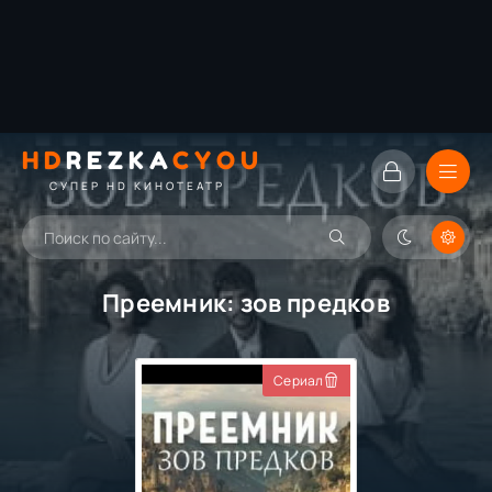
HD
REZKA
CYOU
СУПЕР HD КИНОТЕАТР
Преемник: зов предков
Сериал