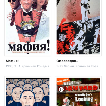
Мафия!
Опосредованная война
1998, США,
Криминал, Комедия
1973, Япония,
Криминал, Боевик,