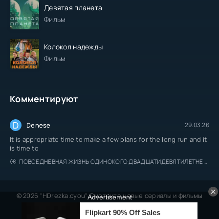
Девятая планета
Фильм
Колокол надежды
Фильм
Комментируют
D
Denese
29.03.26
It is appropriate time to make a few plans for the long run and it
is time to
ПОВСЕДНЕВНАЯ ЖИЗНЬ ОДИНОКОГО ДВАДЦАТИДЕВЯТИЛЕТНЕГО АВАНТЮРИСТА
© 2026 "HDrezka.cyou" Смотрите новые сериалы и фильмы
онлайн.
Все права защищены, берегитесь пиратов.