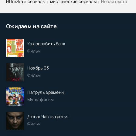
HDrezka
»
сериалы
»
мистические сериалы
» Новая охота
Ожидаем на сайте
Как ограбить банк
Фильм
Ноябрь 63
Фильм
Патруль времени
Мультфильм
Дюна: Часть третья
Фильм