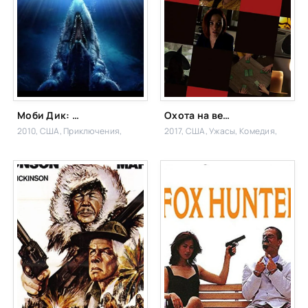
Моби Дик: Охота на монстра
Охота на ведьм
2010, США,
Приключения,
2017, США,
Ужасы, Комедия,