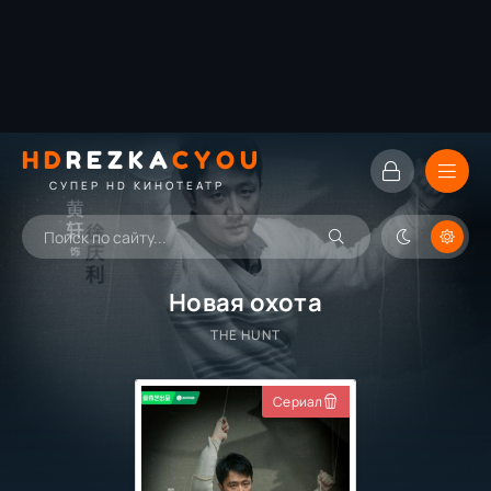
HD
REZKA
CYOU
СУПЕР HD КИНОТЕАТР
Новая охота
THE HUNT
Сериал