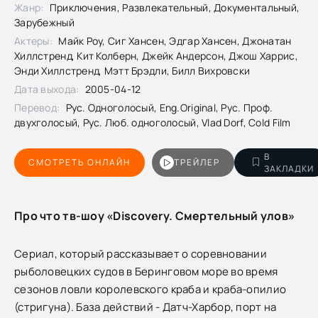
Жанр:
Приключения, Развлекательный, Документальный,
Зарубежный
Актеры:
Майк Роу, Сиг Хансен, Эдгар Хансен, Джонатан
Хиллстренд, Кит Колберн, Джейк Андерсон, Джош Харрис,
Энди Хиллстренд, Мэтт Брэдли, Билл Вихровски
Дата выхода:
2005-04-12
Перевод:
Рус. Одноголосый, Eng.Original, Рус. Проф.
двухголосый, Рус. Люб. одноголосый, Vlad Dorf, Cold Film
В
СМОТРЕТЬ ОНЛАЙН
ТРЕЙЛЕР
ЗАКЛАДКИ
Про что тв-шоу «Discovery. Смертельный улов»
Сериал, который рассказывает о соревновании
рыболовецких судов в Беринговом море во время
сезонов ловли королевского краба и краба-опилио
(стригуна). База действий - Датч-Харбор, порт на