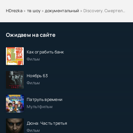
HDrezka
»
тв шоу
»
документальный
» Discovery. Смертельный улов
Ожидаем на сайте
Как ограбить банк
Фильм
Ноябрь 63
Фильм
Патруль времени
Мультфильм
Дюна: Часть третья
Фильм