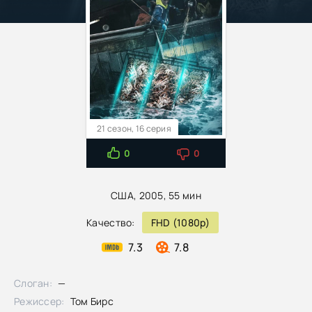
21 сезон, 16 серия
0
0
США, 2005, 55 мин
Качество:
FHD (1080p)
7.3
7.8
Слоган:
—
Режиссер:
Том Бирс