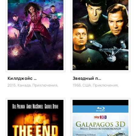
Киллджойс / Кайфоломы
Звездный путь
2015, Канада,
Приключения,
1966, США,
Приключения,