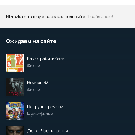
HDrezka
»
тв шоу
»
развлекательный
» Я себя знаю!
Ожидаем на сайте
Как ограбить банк
Фильм
Ноябрь 63
Фильм
Патруль времени
Мультфильм
Дюна: Часть третья