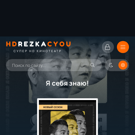
HD
REZKA
CYOU
СУПЕР HD КИНОТЕАТР
Я себя знаю!