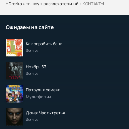
HDrezka
»
тв шоу
»
развлекательный
» КОНТАКТЫ
Ожидаем на сайте
Как ограбить банк
Фильм
Ноябрь 63
Фильм
Патруль времени
Мультфильм
Дюна: Часть третья
Фильм