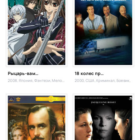
Рыцарь-вампир
18 колес правосудия
2008, Япония,
Фэнтези, Мелодрама
2000, США,
Криминал, Боевик,