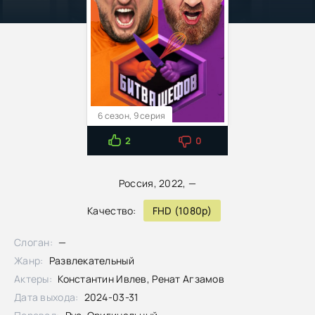
6 сезон, 9 серия
2
0
Россия, 2022, —
Качество:
FHD (1080p)
Слоган:
—
Жанр:
Развлекательный
Актеры:
Константин Ивлев, Ренат Агзамов
Дата выхода:
2024-03-31