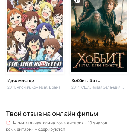
Идолмастер
Хоббит: Битва пяти воинств
2011, Япония,
Комедия, Драма,
2014, США, Новая Зеландия,
Прикл
Твой отзыв на онлайн фильм
Минимальная длина комментария - 10 знаков.
комментарии модерируются