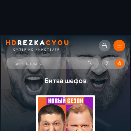
HD
REZKA
CYOU
СУПЕР HD КИНОТЕАТР
Битва шефов