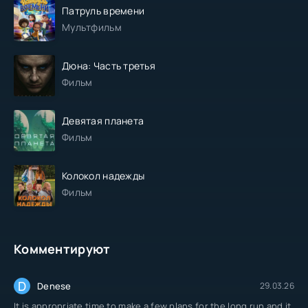
Патруль времени
Мультфильм
Дюна: Часть третья
Фильм
Девятая планета
Фильм
Колокол надежды
Фильм
Комментируют
D
Denese
29.03.26
It is appropriate time to make a few plans for the long run and it