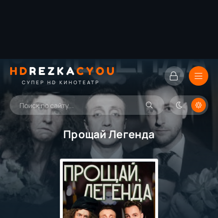
HD
REZKA
CYOU
СУПЕР HD КИНОТЕАТР
Прощай Легенда