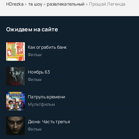
HDrezka
»
тв шоу
»
развлекательный
» Прощай Легенда
Ожидаем на сайте
Как ограбить банк
Фильм
Ноябрь 63
Фильм
Патруль времени
Мультфильм
Дюна: Часть третья
Фильм