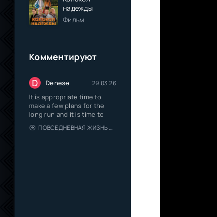
надежды
Фильм
Комментируют
D
Denese
29.03.26
It is appropriate time to
make a few plans for the
long run and it is time to
ПОВСЕДНЕВНАЯ ЖИЗНЬ ОДИНОКОГО ДВАДЦАТИДЕВЯТИЛЕТНЕГО АВАНТЮРИСТА