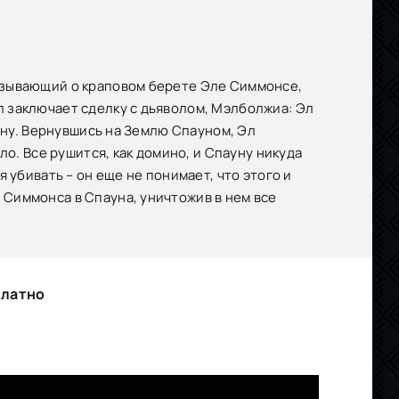
азывающий о краповом берете Эле Симмонсе,
 заключает сделку с дьяволом, Мэлболжиа: Эл
ену. Вернувшись на Землю Спауном, Эл
ло. Все рушится, как домино, и Спауну никуда
 убивать – он еще не понимает, что этого и
Симмонса в Спауна, уничтожив в нем все
платно