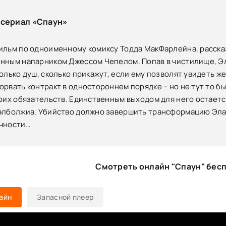
тсериал «Спаун»
ильм по одноименному комиксу Тодда МакФарлейна, расск
нным напарником Джессом Чепелом. Попав в чистилище, Эл
только душ, сколько прикажут, если ему позволят увидеть ж
орвать контракт в одностороннем порядке – но не тут то бы
воих обязательств. Единственным выходом для него остается
элболжиа. Убийство должно завершить трансформацию Эла 
ечности…
Смотреть онлайн "Спаун" бес
айн
Запасной плеер