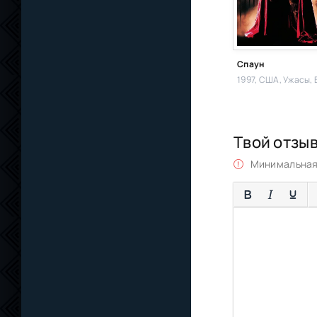
Спаун
1997, США,
Ужасы, Боевик, Дра
Твой отзы
Минимальная 