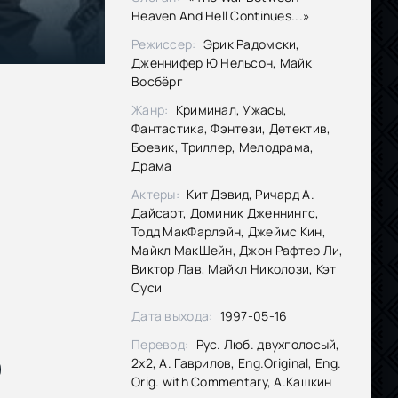
Heaven And Hell Continues...»
Режиссер:
Эрик Радомски,
Дженнифер Ю Нельсон, Майк
Восбёрг
Жанр:
Криминал, Ужасы,
Фантастика, Фэнтези, Детектив,
Боевик, Триллер, Мелодрама,
Драма
Актеры:
Кит Дэвид, Ричард А.
Дайсарт, Доминик Дженнингс,
Тодд МакФарлэйн, Джеймс Кин,
Майкл МакШейн, Джон Рафтер Ли,
Виктор Лав, Майкл Николози, Кэт
Суси
Дата выхода:
1997-05-16
Перевод:
Рус. Люб. двухголосый,
2x2, А. Гаврилов, Eng.Original, Eng.
Orig. with Commentary, А.Кашкин