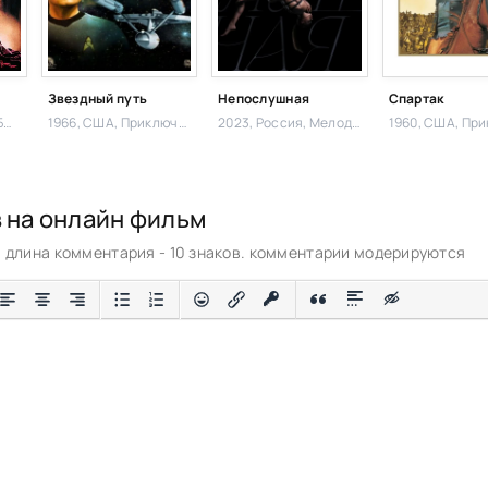
Звездный путь
Непослушная
Спартак
ма
1966, США,
Приключения,
2023, Россия,
Мелодрама
1960, США,
Прикл
в на онлайн фильм
длина комментария - 10 знаков. комментарии модерируются