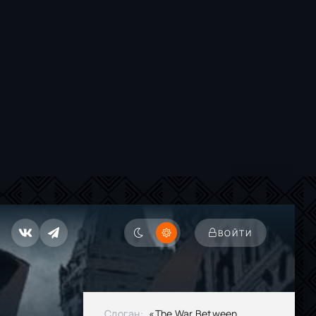
ВОЙТИ
Слоган:
«The War Between