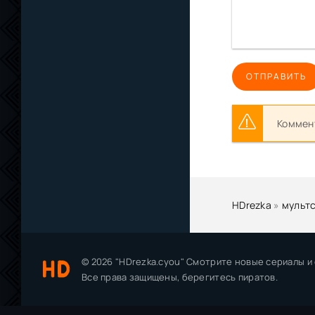
ОТПРАВИТЬ
Коммент
HDrezka
»
мульт
© 2026 "HDrezka.cyou" Смотрите новые сериалы и
Все права защищены, берегитесь пиратов.