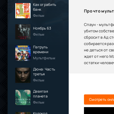
Как ограбить
банк
Про что муль
Фильм
Спаун - мультф
Ноябрь 63
убитом собстве
Фильм
сбросит в Ад с
собирается раз
Патруль
не деться от с
времени
ждет от него М
Мультфильм
остатки челов
Дюна: Часть
третья
Фильм
Девятая
планета
Смотреть онл
Фильм
Колокол