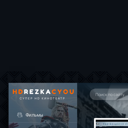
HD
REZKA
CYOU
СУПЕР HD КИНОТЕАТР
Фильмы