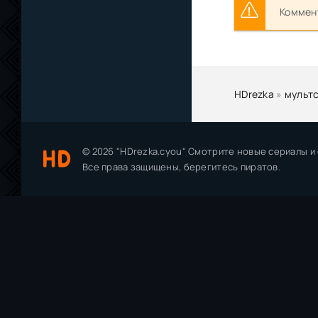
Коммент
HDrezka
»
мульт
© 2026 "HDrezka.cyou" Смотрите новые сериалы и
Все права защищены, берегитесь пиратов.