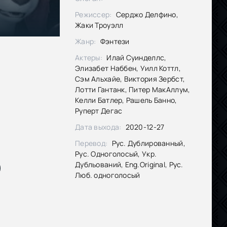
Режиссер:
Серджо Делфино,
Жаки Троуэлл
Жанр:
Фэнтези
Актеры:
Илай Суинделлс,
Элизабет Наббен, Уилл Коттл,
Сэм Альхайе, Виктория Зербст,
Лотти Гантанк, Питер МакАллум,
Келли Батлер, Рашель Банно,
Руперт Дегас
Дата выхода:
2020-12-27
Перевод:
Рус. Дублированный,
Рус. Одноголосый, Укр.
Дубльований, Eng.Original, Рус.
Люб. одноголосый