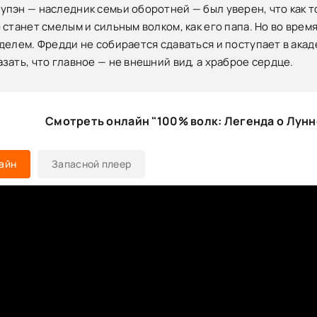
пэн — наследник семьи оборотней — был уверен, что как т
станет смелым и сильным волком, как его папа. Но во время
делем. Фредди не собирается сдаваться и поступает в ака
зать, что главное — не внешний вид, а храброе сердце.
Смотреть онлайн "100% волк: Легенда о Лун
айн
Запасной плеер