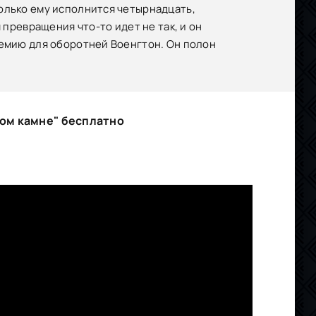
олько ему исполнится четырнадцать,
 превращения что-то идет не так, и он
демию для оборотней Военгтон. Он полон
ном камне" бесплатно