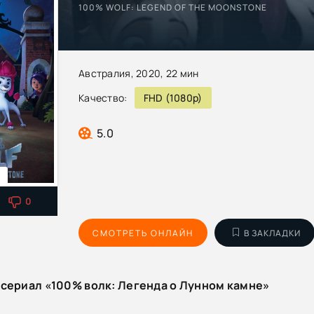
100% WOLF: LEGEND OF THE MOONSTONE
Австралия, 2020, 22 мин
Качество:
FHD (1080p)
5.0
я
0
СМОТРЕТЬ ОНЛАЙН
В ЗАКЛАДКИ
тсериал «100% волк: Легенда о Лунном камне»