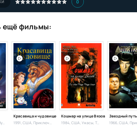
0
КИ
 ещё фильмы:
Красавица и чудовище
Кошмар на улице Вязов
Звездный пут
фильм,
1991, США,
Приключения,
1984, США,
Ужасы, Триллер,
1966, США,
Прикл