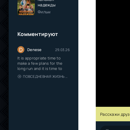
надежды
Фильм
Комментируют
D
Denese
29.03.26
It is appropriate time to
make a few plans for the
long run and it is time to
ПОВСЕДНЕВНАЯ ЖИЗНЬ ОДИНОКОГО ДВАДЦАТИДЕВЯТИЛЕТНЕГО АВАНТЮРИСТА
Расскажи друз