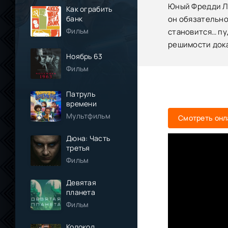
Юный Фредди Лу
Как ограбить
банк
он обязательно 
Фильм
становится… пу
решимости дока
Ноябрь 63
Фильм
Патруль
времени
Мультфильм
Смотреть онл
Дюна: Часть
третья
Фильм
Девятая
планета
Фильм
Колокол