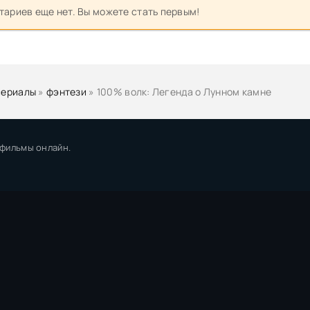
ариев еще нет. Вы можете стать первым!
сериалы
»
фэнтези
» 100% волк: Легенда о Лунном камне
 фильмы онлайн.