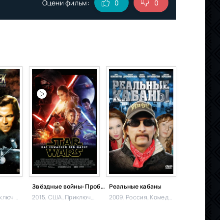
Оцени фильм:
0
0
ь
Звёздные войны: Пробуждение Силы
Реальные кабаны
ючения,
2015, США,
Приключения,
2009, Россия,
Комедия, Драма