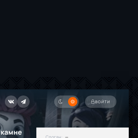
ВОЙТИ
 камне
Слоган:
—