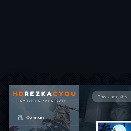
HD
REZKA
CYOU
СУПЕР HD КИНОТЕАТР
Фильмы