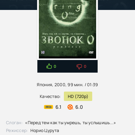
0
0
Япония, 2000, 99 мин. / 01:39
Качество:
HD (720p)
6.1
6.0
Слоган:
«Перед тем как ты умрешь, ты услышишь...»
Режиссер:
Норио Цурута