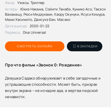
Жанр:
Ужасы, Триллер
Актеры:
Юкиэ Накама, Сэйити Танабэ, Кумико Асо, Такэси
Вакамацу, Рюси Мидзуками, Каору Окунуки, Ясуси Кимура,
Мами Хасимото, Даисукэ Бан, Масако
Дата выхода:
2000-01-22
Перевод:
Diva Universal
СМОТРЕТЬ ОНЛАЙН
В ЗАКЛАДКИ
Про что фильм «Звонок 0: Рождение»
Девушка Садако обнаруживает в себе загадочные и
устрашающие способности. Может быть, призрак
внутри экрана – не исчадие ада, а жертва людской
ненависти.