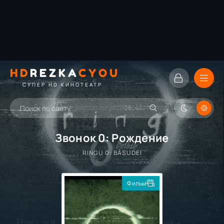
HD
REZKA
CYOU
СУПЕР HD КИНОТЕАТР
Звонок 0: Рождение
RINGU 0: BÂSUDEI
Фильм