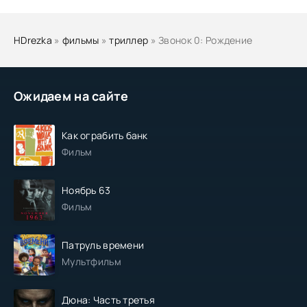
HDrezka
»
фильмы
»
триллер
» Звонок 0: Рождение
Ожидаем на сайте
Как ограбить банк
Фильм
Ноябрь 63
Фильм
Патруль времени
Мультфильм
Дюна: Часть третья